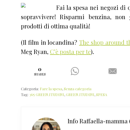
Fai la spesa nei negozi di 
sopravvivere! Risparmi benzina, non g
prodotti di ottima qualità!
(Il film in locandina?
The shop around t
Meg Ryan,
C’è posta per te
).
0
SHARES
Categoria:
Fare la spesa
,
Senza categoria
Tag:
365 GREEN.ITUDINI
,
GREEN.ITUDINI
,
SPESA
Info
Raffaella-mamma (