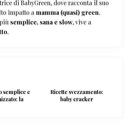
trice di BabyGreen, dove racconta il suo
lto impatto a
mamma (quasi) green
.
 più
semplice, sana e slow
, vive a
tto
.
o semplice e
Ricette svezzamento:
izzato: la
baby cracker
niguida