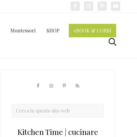
Bef
Hea
Montessori
SHOP
eBOOK & CORSI
Cerca
Barra
laterale
primaria
Cerca
in
questo
Kitchen Time | cucinare
sito