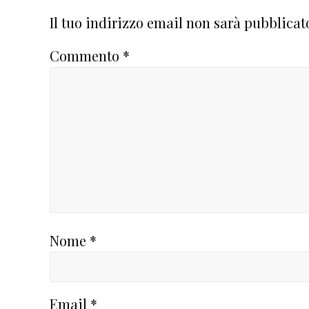
del
Il tuo indirizzo email non sarà pubblicat
lettore
Commento
*
Nome
*
Email
*