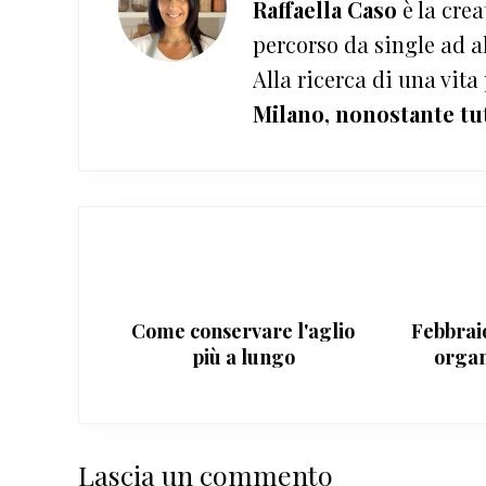
Raffaella Caso
è la crea
percorso da single ad a
Alla ricerca di una vita
Milano, nonostante tu
Come conservare l'aglio
Febbrai
più a lungo
organ
mi
Interazioni
Lascia un commento