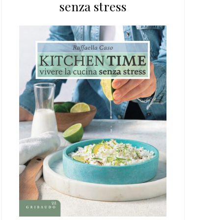
senza stress
web