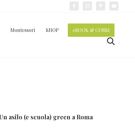
Bef
Hea
Montessori
SHOP
eBOOK & CORSI
Cerca
Un asilo (e scuola) green a Roma