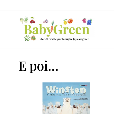
Skip
Passa
Passa
to
al
al
right
contenuto
piè
header
principale
di
navigation
pagina
Idee
e
E poi...
ricette
per
famiglie
(quasi)
green