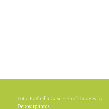
Footer
Foto: Raffaella Caso + Stock Images by
Depositphotos