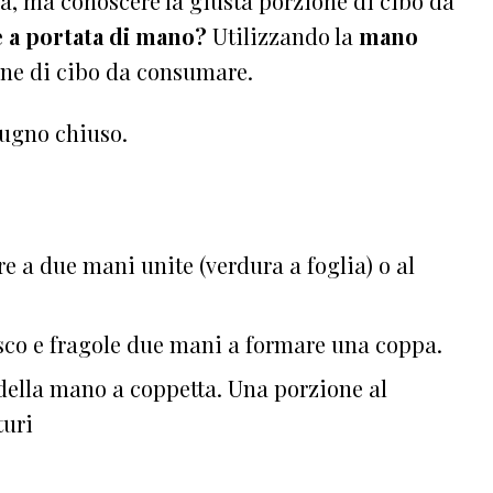
cia, ma conoscere la giusta porzione di cibo da
e
a portata di mano?
Utilizzando la
mano
one di cibo da consumare.
pugno chiuso.
e a due mani unite (verdura a foglia) o al
bosco e fragole due mani a formare una coppa.
 della mano a coppetta. Una porzione al
turi