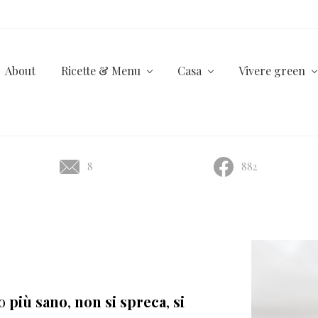
About
Ricette & Menu
Casa
Vivere green
8
882
do
più sano
,
non si spreca
,
si