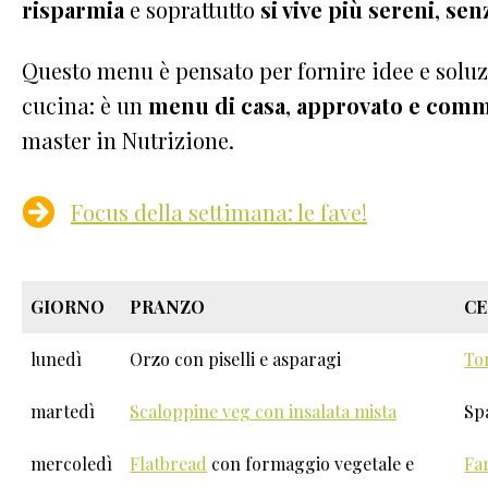
risparmia
e soprattutto
si vive più sereni
,
senz
Questo menu è pensato per fornire idee e soluz
cucina: è un
menu di casa
,
approvato e comm
master in Nutrizione.
Focus della settimana: le fave!
GIORNO
PRANZO
C
lunedì
Orzo con piselli e asparagi
To
martedì
Scaloppine veg con insalata mista
Sp
mercoledì
Flatbread
con formaggio vegetale e
Far