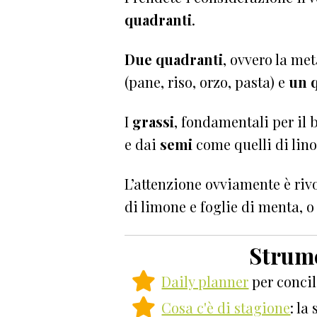
quadranti
.
Due quadranti
, ovvero la me
(pane, riso, orzo, pasta) e
un 
I
grassi
, fondamentali per il
e dai
semi
come quelli di lino,
L’attenzione ovviamente è rivo
di limone e foglie di menta, 
Strume
Daily planner
per concil
Cosa c'è di stagione
: la