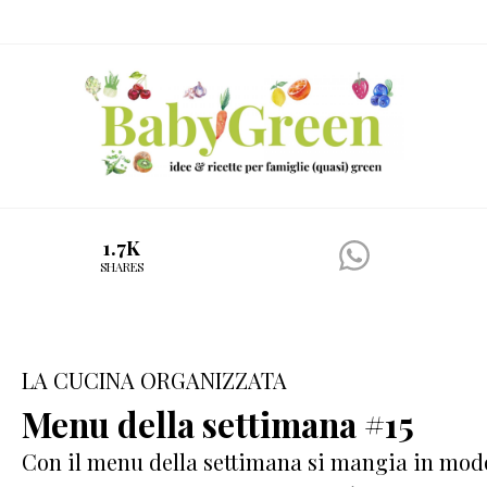
Skip
Passa
Passa
to
al
al
right
contenuto
piè
header
principale
di
navigation
pagina
Idee
1.7K
e
SHARES
ricette
per
famiglie
LA CUCINA ORGANIZZATA
(quasi)
Menu della settimana #15
green
Con il menu della settimana si mangia in mo