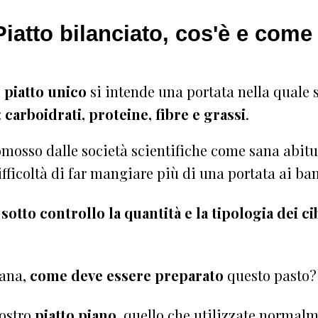
Piatto bilanciato, cos'è e come
o piatto unico
si intende una portata nella quale 
:
carboidrati, proteine, fibre e grassi
.
mosso dalle società scientifiche come sana abitudi
ifficoltà di far mangiare più di una portata ai ba
sotto controllo la quantità e la tipologia dei ci
iana,
come deve essere preparato
questo pasto?
vostro
piatto piano
, quello che utilizzate normal