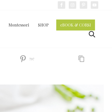
Bef
Hea
Montessori
SHOP
eBOOK & CORSI
Cerca
797