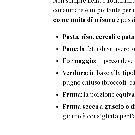
Non sempre nella quotidianità 
consumare è importante per un
come unità di misura
è possi
Pasta, riso, cereali e patat
Pane
: la fetta deve avere 
Formaggio:
il pezzo deve
Verdura: i
n base alla tip
pugno chiuso (broccoli, c
Frutta
: la porzione equiv
Frutta secca a guscio o d
giorno è consigliata per l'