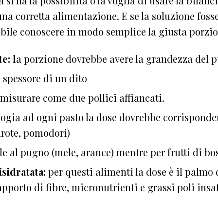
si ha la possibilità o la voglia di usare la bilan
a corretta alimentazione. E se la soluzione foss
bile conoscere in modo semplice la giusta porzi
e: l
a porzione dovrebbe avere la grandezza del 
lo spessore di un dito
 misurare come due pollici affiancati.
ologia ad ogni pasto la dose dovrebbe corrisponder
arote, pomodori)
ale al pugno (mele, arance) mentre per frutti di 
isidratata:
per questi alimenti la dose è il palmo
apporto di fibre, micronutrienti e grassi poli insa