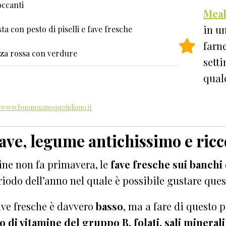
occanti
Meal
in u
ta con pesto di piselli e fave fresche
farn
zza rossa con verdure
setti
qual
|
www.buonosanoquotidiano.it
fave, legume antichissimo e ricc
ine non fa primavera, le
fave fresche sui banchi
riodo dell’anno nel quale è possibile gustare que
ave fresche è davvero
basso
, ma a fare di questo 
 di vitamine del gruppo B, folati, sali minerali