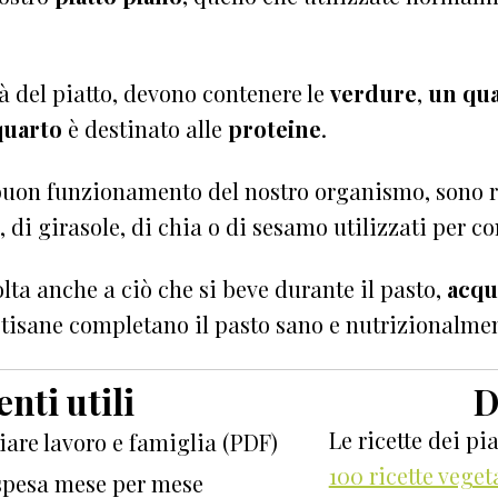
tà del piatto, devono contenere le
verdure
,
un qu
quarto
è destinato alle
proteine
.
 buon funzionamento del nostro organismo, sono r
 di girasole, di chia o di sesamo utilizzati per co
lta anche a ciò che si beve durante il pasto,
acqu
o tisane completano il pasto sano e nutrizionalmen
nti utili
D
Le ricette dei pi
iare lavoro e famiglia (PDF)
100 ricette vege
 spesa mese per mese