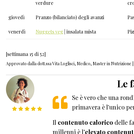
verdure
cr
giovedì
Pranzo (bilanciato) degli avanzi
Pas
venerdì
Nuggets veg
| insalata mista
Pi
[settimana 15 di 52]
Approvato dalla dott.ssa Vita Loglisci, Medico, Master in Nutrizione 
Le 
Se è vero che una rond
primavera è l'unico pe
Il
contenuto calorico
delle f
millenni è l’
elevato contenuto