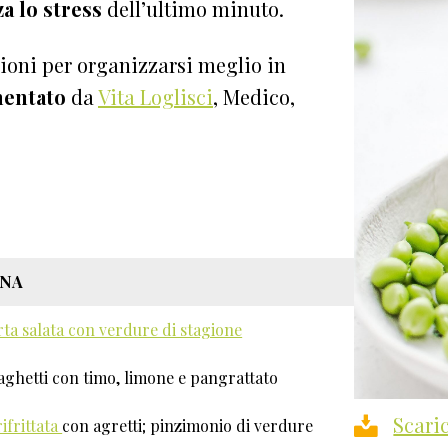
a lo stress
dell’ultimo minuto.
ioni per organizzarsi meglio in
entato
da
Vita Loglisci
, Medico,
ENA
rta salata con verdure di stagione
aghetti con timo, limone e pangrattato
Scari
ifrittata
con agretti; pinzimonio di verdure