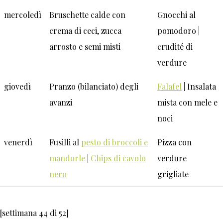
mercoledì
Bruschette calde con
Gnocchi al
crema di ceci, zucca
pomodoro |
arrosto e semi misti
crudité di
verdure
giovedì
Pranzo (bilanciato) degli
Falafel
| Insalata
avanzi
mista con mele e
noci
venerdì
Fusilli al
pesto di broccoli e
Pizza con
mandorle
|
Chips di cavolo
verdure
nero
grigliate
[settimana 44 di 52]