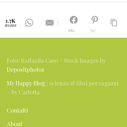
1.7K
7
SHARES
882
797
Footer
Foto: Raffaella Caso + Stock Images by
Depositphotos
My Happy Blog
| scienza & libri per ragazzi
– by Carlotta
Contatti
About