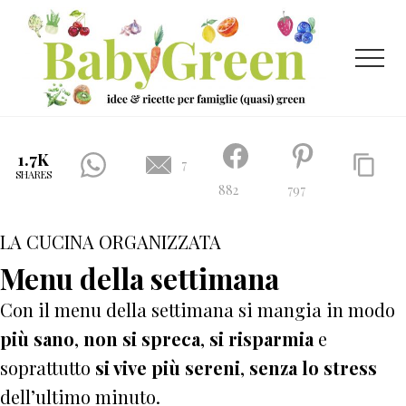
Menu
Passa
Passa
al
al
contenuto
piè
Menu
principale
di
pagina
Idee
e
1.7K
7
SHARES
ricette
882
797
per
LA CUCINA ORGANIZZATA
famiglie
(quasi)
Menu della settimana
green
Con il menu della settimana si mangia in modo
più sano
,
non si spreca
,
si risparmia
e
soprattutto
si vive più sereni
,
senza lo stress
dell’ultimo minuto.