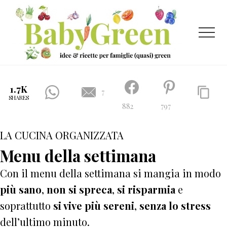
Menu
Passa
Passa
al
al
contenuto
piè
Menu
principale
di
pagina
Idee
e
1.7K
7
SHARES
ricette
882
797
per
LA CUCINA ORGANIZZATA
famiglie
(quasi)
Menu della settimana
green
Con il menu della settimana si mangia in modo
più sano
,
non si spreca
,
si risparmia
e
soprattutto
si vive più sereni
,
senza lo stress
dell’ultimo minuto.