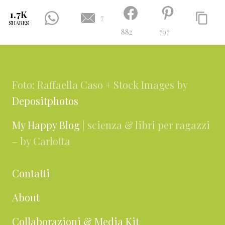
1.7K
7
SHARES
882
797
Footer
Foto: Raffaella Caso + Stock Images by
Depositphotos
My Happy Blog
| scienza & libri per ragazzi
– by Carlotta
Contatti
About
Collaborazioni & Media Kit