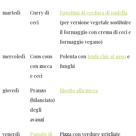
martedì
Curry di
Fagottini di verdura di padella
ceci
(per versione vegetale sostituire
il formaggio con crema di ceci e
formaggio vegano)
mercoledì
Cous cous
Polenta con
lenticchie al sugo
e
con zucca
funghi
e ceci
giovedì
Pranzo
Risotto alla zucca
(bilanciato)
degli
avanzi
venerdì
Passato di
Pizza con verdure grigliate