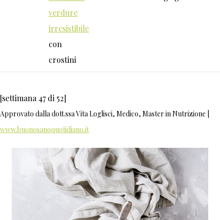
verdure
irresistibile
con
crostini
[settimana 47 di 52]
Approvato dalla dott.ssa Vita Loglisci, Medico, Master in Nutrizione |
www.buonosanoquotidiano.it