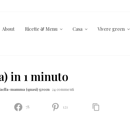
About
Ricette & Menu
Casa
Vivere green
a) in 1 minuto
faella-mamma (quasi) green
24 commenti
78
121