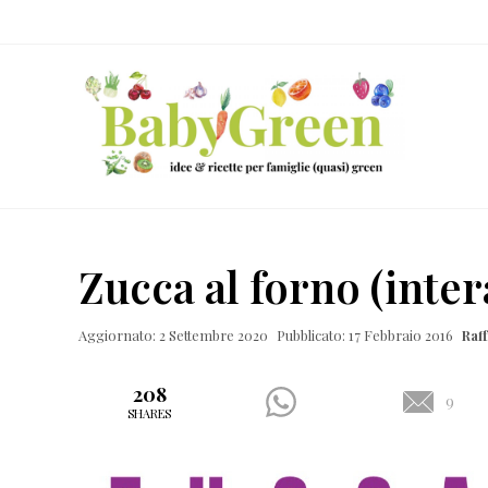
Skip
Passa
Passa
Passa
to
al
alla
al
right
contenuto
barra
piè
header
principale
laterale
di
navigation
primaria
pagina
Idee
e
Zucca al forno (inter
ricette
per
Aggiornato: 2 Settembre 2020
Pubblicato: 17 Febbraio 2016
Raf
famiglie
(quasi)
208
9
SHARES
green