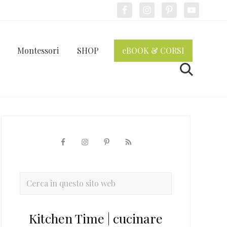
Bef
Hea
Montessori
SHOP
eBOOK & CORSI
Cerca
Barra
laterale
primaria
Cerca
in
questo
Kitchen Time | cucinare
sito