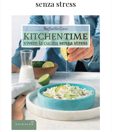
senza stress
web