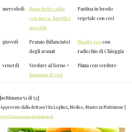
mercoledì
Bruschette calde
Pastina in brodo
con zucca, funghi e
vegetale con ceci
nocciole
giovedì
Pranzo (bilanciato)
Risotto veg
con
degli avanzi
radicchio di Chioggia
venerdì
Verdure al forno +
Pizza con verdure
hummus di ceci
[settimana 51 di 52]
Approvato dalla dott.ssa Vita Loglisci, Medico, Master in Nutrizione |
www.buonosanoquotidiano.it