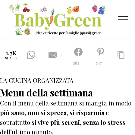
Menu
Passa
Passa
al
al
contenuto
piè
Menu
principale
di
pagina
Idee
e
1.7K
7
SHARES
ricette
882
797
per
LA CUCINA ORGANIZZATA
famiglie
(quasi)
Menu della settimana
green
Con il menu della settimana si mangia in modo
più sano
,
non si spreca
,
si risparmia
e
soprattutto
si vive più sereni
,
senza lo stress
dell’ultimo minuto.