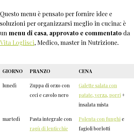
Questo menu è pensato per fornire idee e
soluzioni per organizzarsi meglio in cucina: è
un
menu di casa
,
approvato e commentato
da
Vita Loglisci
, Medico, master in Nutrizione.
GIORNO
PRANZO
CENA
lunedì
Zuppa di orzo con
Galette salata con
ceci e cavolo nero
patate, verza, porri
+
insalata mista
martedì
Pasta integrale con
Polenta con funghi
e
ragù di lenticchie
fagioli borlotti