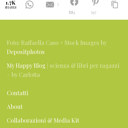
1.7K
7
SHARES
882
797
Footer
Foto: Raffaella Caso + Stock Images by
Depositphotos
My Happy Blog
| scienza & libri per ragazzi
– by Carlotta
Contatti
About
Collaborazioni & Media Kit