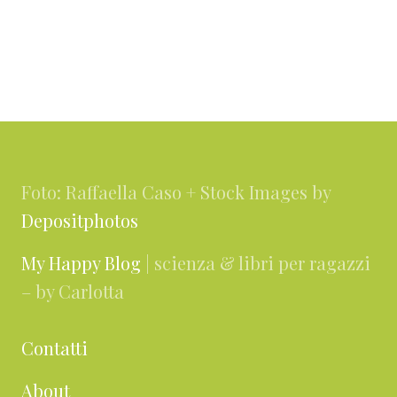
Footer
Foto: Raffaella Caso + Stock Images by
Depositphotos
My Happy Blog
| scienza & libri per ragazzi
– by Carlotta
Contatti
About