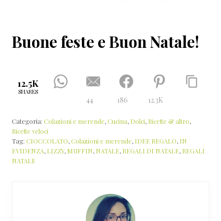
Buone feste e Buon Natale!
12.5K
SHARES
44
186
12.3K
Categoria:
Colazioni e merende
,
Cucina
,
Dolci
,
Ricette & altro
,
Ricette veloci
Tag:
CIOCCOLATO
,
Colazioni e merende
,
IDEE REGALO
,
IN
EVIDENZA
,
LIZZY
,
MUFFIN
,
NATALE
,
REGALI DI NATALE
,
REGALI
NATALE