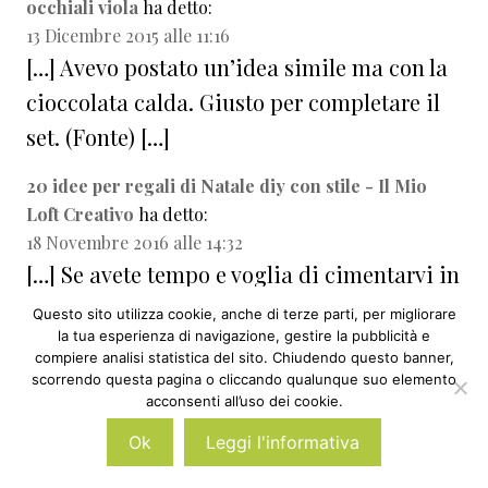
occhiali viola
ha detto:
13 Dicembre 2015 alle 11:16
[…] Avevo postato un’idea simile ma con la
cioccolata calda. Giusto per completare il
set. (Fonte) […]
20 idee per regali di Natale diy con stile - Il Mio
Loft Creativo
ha detto:
18 Novembre 2016 alle 14:32
[…] Se avete tempo e voglia di cimentarvi in
qualche regalino fai da te, di seguito alcuni
Questo sito utilizza cookie, anche di terze parti, per migliorare
la tua esperienza di navigazione, gestire la pubblicità e
spunti. 1. Ricette in barattolo: davvero
compiere analisi statistica del sito. Chiudendo questo banner,
economico ma di impatto. Non serve
scorrendo questa pagina o cliccando qualunque suo elemento
acconsenti all’uso dei cookie.
nemmeno saper cucinare. Basta trovare la
Ok
Leggi l'informativa
ricetta di biscotti, muffin, cioccolata calda
ecc. Quello che volete insomma! Stamparla