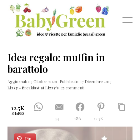
Menu
Passa
Passa
Passa
al
alla
al
contenuto
barra
piè
Menu
principale
laterale
di
primaria
pagina
Idee
e
Idea regalo: muffin in
ricette
barattolo
per
Aggiornato: 3 Ottobre 2020
Pubblicato: 17 Dicembre 2013
famiglie
Lizzy - Breakfast at Lizzy's
25 commenti
(quasi)
green
12.5K
SHARES
44
186
12.3K
Pin