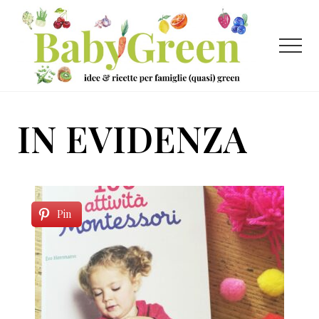
Menu
Passa
Passa
al
al
contenuto
piè
Menu
principale
di
pagina
Idee
e
IN EVIDENZA
ricette
per
famiglie
(quasi)
Pin
green