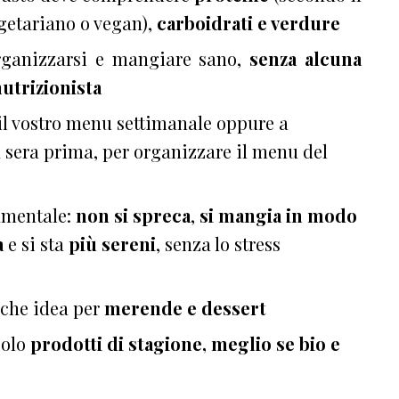
getariano o vegan),
carboidrati e verdure
organizzarsi e mangiare sano,
senza alcuna
utrizionista
 il vostro menu settimanale oppure a
a sera prima, per organizzare il menu del
damentale:
non si spreca
,
si mangia in modo
a
e si sta
più sereni
, senza lo stress
lche idea per
merende e dessert
solo
prodotti di stagione, meglio se bio e