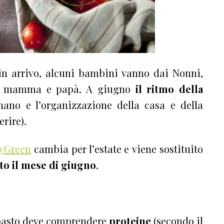
 in arrivo, alcuni bambini vanno dai Nonni,
dono mamma e papà. A giugno
il ritmo della
onano e l’organizzazione della casa e della
rire).
byGreen
cambia per l’estate e viene sostituito
tto il mese di giugno
.
 pasto deve comprendere
proteine
(secondo il