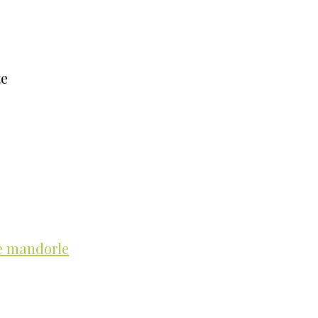
te
 e mandorle