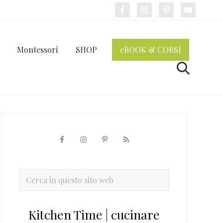
Bef
Hea
Montessori
SHOP
eBOOK & CORSI
Cerca
Barra
laterale
primaria
Cerca
in
questo
Kitchen Time | cucinare
sito