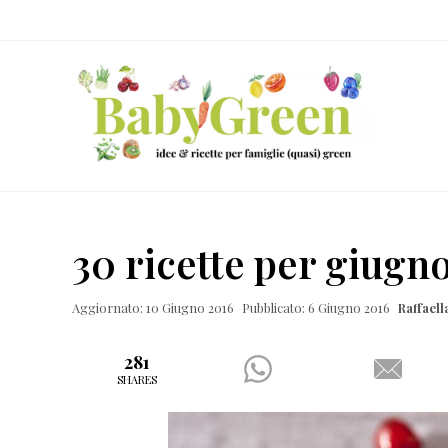
Skip
Passa
Passa
Passa
to
al
alla
al
right
contenuto
barra
piè
header
principale
laterale
di
navigation
primaria
pagina
Idee
e
30 ricette per giugn
ricette
per
Aggiornato: 10 Giugno 2016
Pubblicato: 6 Giugno 2016
Raffael
famiglie
(quasi)
281
SHARES
green