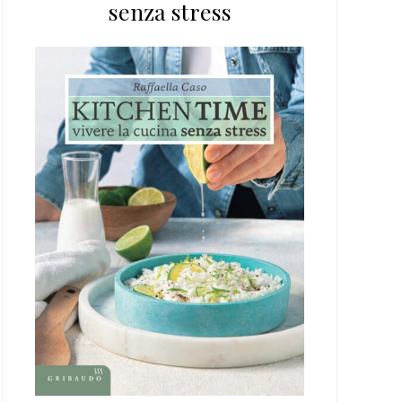
senza stress
web