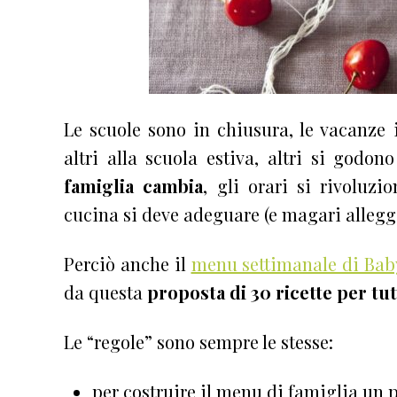
Le scuole sono in chiusura, le vacanze
altri alla scuola estiva, altri si go
famiglia cambia
, gli orari si rivoluzi
cucina si deve adeguare (e magari allegge
Perciò anche il
menu settimanale di Ba
da questa
proposta di 30 ricette per tu
Le “regole” sono sempre le stesse:
per costruire il menu di famiglia un