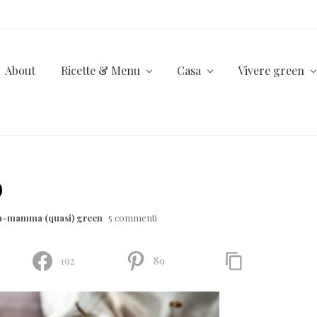
About
Ricette & Menu
Casa
Vivere green
o
la-mamma (quasi) green
5 commenti
192
89