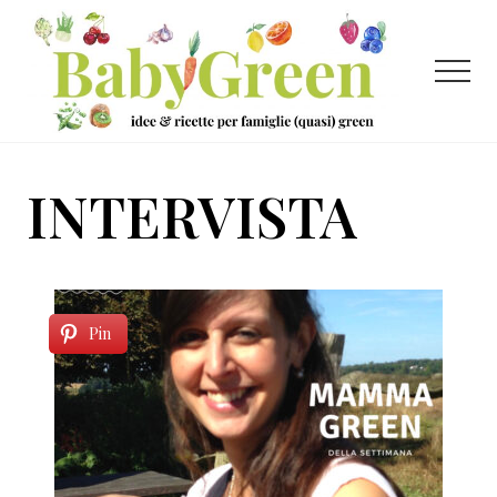
Menu
Passa
Passa
al
al
contenuto
piè
Menu
principale
di
pagina
Idee
e
INTERVISTA
ricette
per
famiglie
(quasi)
Pin
green