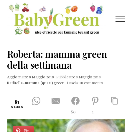
Menu
Passa
Passa
Passa
al
alla
al
contenuto
barra
piè
Menu
principale
laterale
di
primaria
pagina
Idee
e
Roberta: mamma green
ricette
della settimana
per
Aggiornato: 8 Maggio 2018
Pubblicato: 8 Maggio 2018
famiglie
Raffaella-mamma (quasi) green
Lascia un commento
(quasi)
green
81
SHARES
80
1
Pin