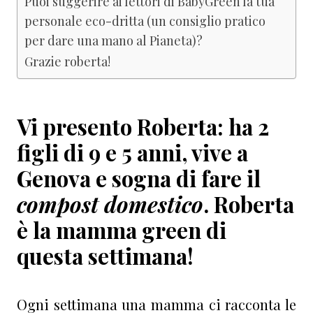
Puoi suggerire ai lettori di BabyGreen la tua
personale eco-dritta (un consiglio pratico
per dare una mano al Pianeta)?
Grazie roberta!
Vi presento
Roberta
: ha
2
figli
di 9 e 5 anni, vive a
Genova
e sogna di fare il
compost domestico
. Roberta
è la
mamma green
di
questa settimana!
Ogni settimana una mamma ci racconta le