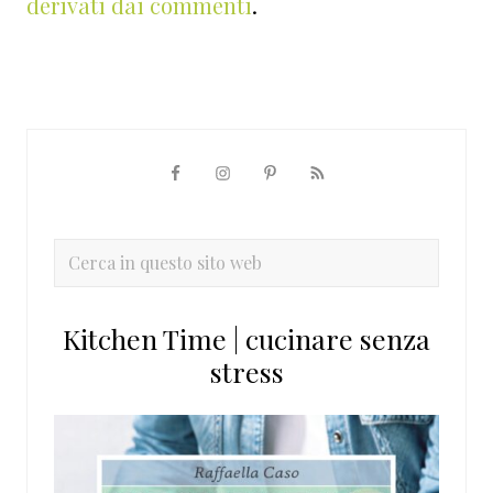
derivati dai commenti
.
Barra
laterale
primaria
Cerca
in
questo
Kitchen Time | cucinare senza
sito
stress
web