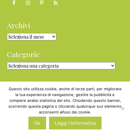
Archivi
Archivi
Categorie
Categorie
Questo sito utilizza cookie, anche di terze parti, per migliorare
la tua esperienza di navigazione, gestire la pubblicità e
compiere analisi statistica del sito. Chiudendo questo banner,
Copyright © 2010 - 2026 BabyGreen™ ·
scorrendo questa pagina o cliccando qualunque suo elemento
P.IVA 05829800969 · Webmaster
acconsenti all’uso dei cookie.
Nexnova.net
Ok
Leggi l'informativa