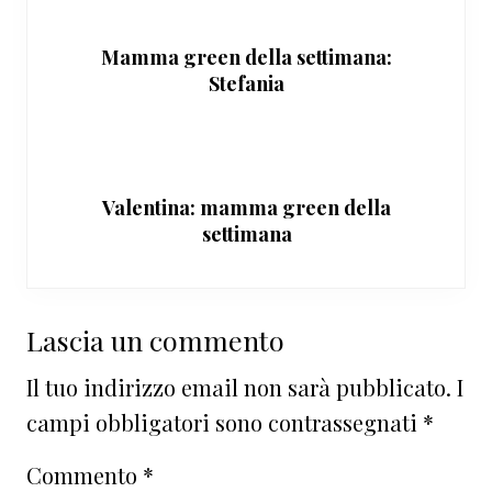
Mamma green della settimana:
Stefania
Valentina: mamma green della
settimana
Interazioni
Lascia un commento
del
Il tuo indirizzo email non sarà pubblicato.
I
lettore
campi obbligatori sono contrassegnati
*
Commento
*