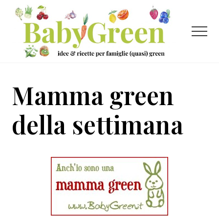
Menu
Passa
Passa
al
al
contenuto
piè
Menu
principale
di
pagina
Idee
e
Mamma green
ricette
per
della settimana
famiglie
(quasi)
green