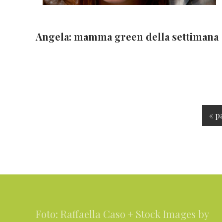
Angela: mamma green della settimana
V
«
p
a
i
a
l
Footer
l
a
Foto: Raffaella Caso + Stock Images by