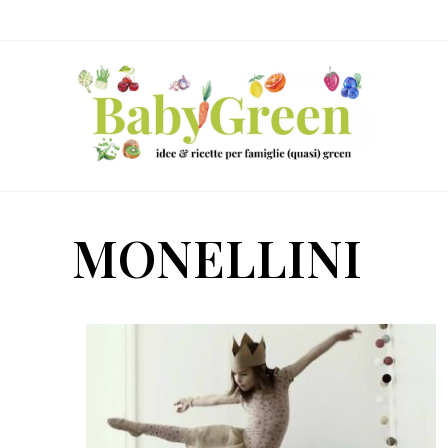
Skip
Passa
Passa
to
al
al
right
contenuto
piè
header
principale
di
navigation
pagina
Idee
e
MONELLINI
ricette
per
famiglie
(quasi)
green