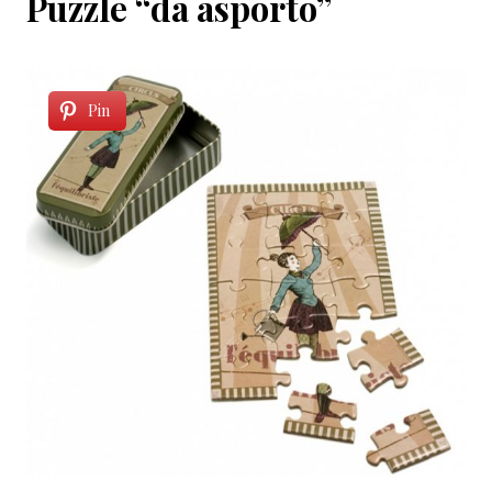
Puzzle “da asporto”
Pin