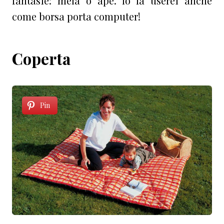
fantasie: mela o ape. Io la userei anche
come borsa porta computer!
Coperta
Pin