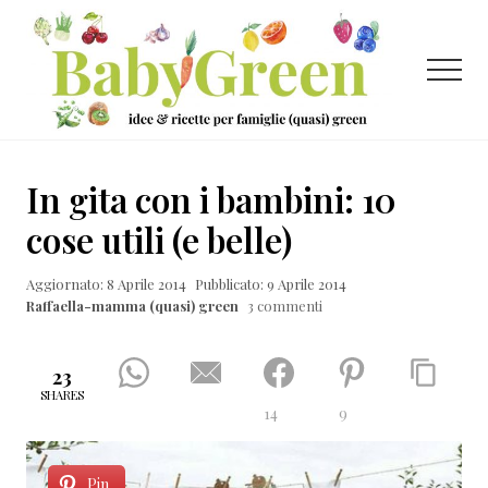
Menu
Passa
Passa
Passa
al
alla
al
contenuto
barra
piè
Menu
principale
laterale
di
primaria
pagina
Idee
e
In gita con i bambini: 10
ricette
cose utili (e belle)
per
Aggiornato: 8 Aprile 2014
Pubblicato: 9 Aprile 2014
famiglie
Raffaella-mamma (quasi) green
3 commenti
(quasi)
green
23
SHARES
14
9
Pin