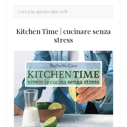
primaria
Cerca
in
questo
Kitchen Time | cucinare senza
sito
stress
web