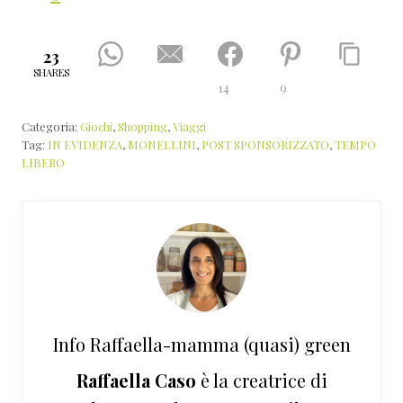
23
SHARES
14
9
Categoria:
Giochi
,
Shopping
,
Viaggi
Tag:
IN EVIDENZA
,
MONELLINI
,
POST SPONSORIZZATO
,
TEMPO
LIBERO
Info
Raffaella-mamma (quasi) green
Raffaella Caso
è la creatrice di