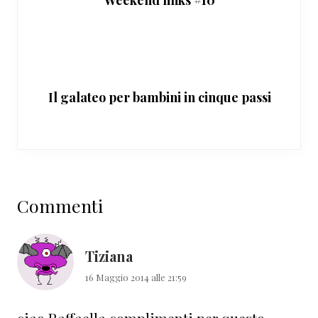
Weekend links #10
Il galateo per bambini in cinque passi
Interazioni
Commenti
del
lettore
Tiziana
16 Maggio 2014 alle 21:59