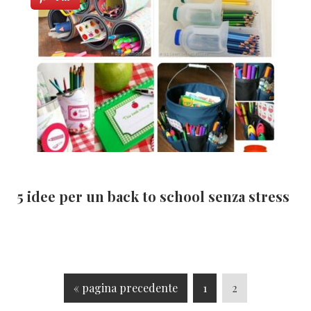
5 idee per un back to school senza stress
V
P
P
«
pagina precedente
1
2
a
a
a