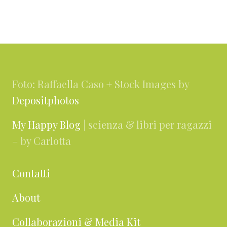
i
g
g
a
i
i
l
n
n
Footer
l
a
a
a
Foto: Raffaella Caso + Stock Images by
Depositphotos
My Happy Blog
| scienza & libri per ragazzi
– by Carlotta
Contatti
About
Collaborazioni & Media Kit