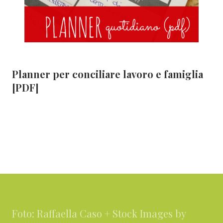
Planner per conciliare lavoro e famiglia
[PDF]
Footer
Foto: Raffaella Caso + Stock Images by