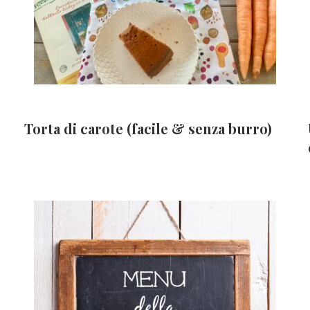
e
Torta di carote (facile & senza burro)