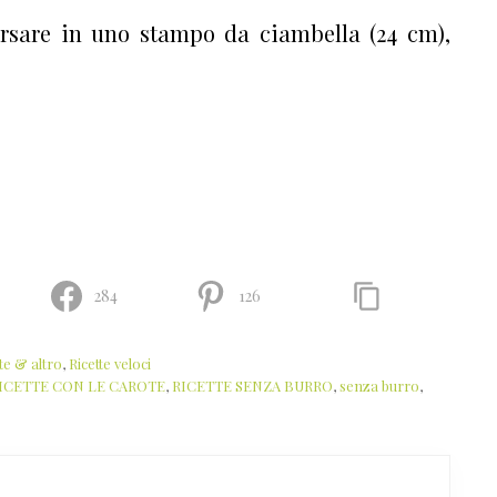
rsare in uno stampo da ciambella (24 cm),
284
126
te & altro
,
Ricette veloci
ICETTE CON LE CAROTE
,
RICETTE SENZA BURRO
,
senza burro
,