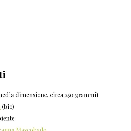
ti
 media dimensione, circa 250 grammi)
e
(bio)
biente
i canna Mascobado