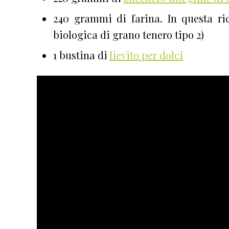
240 grammi di farina. In questa ric
biologica di grano tenero tipo 2)
1 bustina di
lievito per dolci