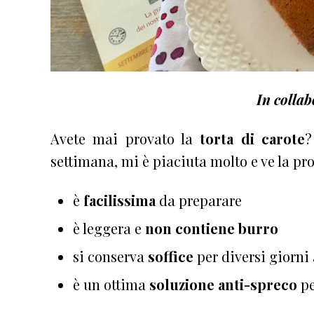
In colla
Avete mai provato la
torta di carote
?
settimana, mi è piaciuta molto e ve la p
è
facilissima
da preparare
è leggera e
non contiene burro
si conserva
soffice
per diversi giorn
è un ottima
soluzione anti-spreco
pe