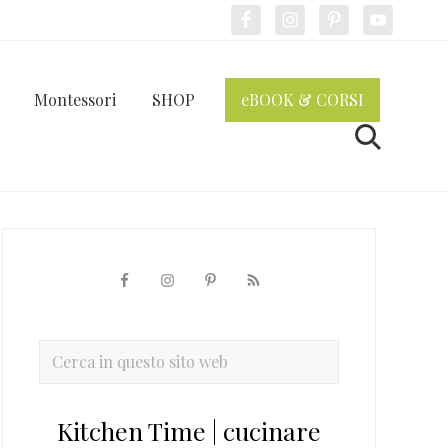
Bef
Hea
Montessori
SHOP
eBOOK & CORSI
Cerca
Barra
laterale
primaria
Cerca
in
questo
Kitchen Time | cucinare
sito