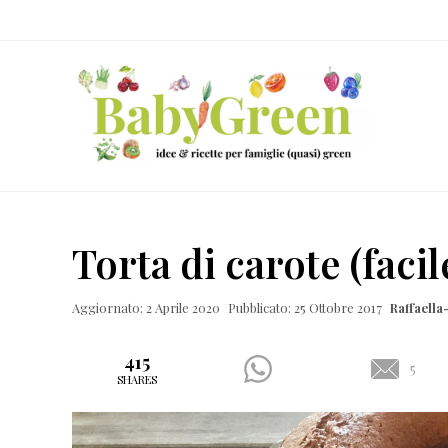
Skip
Passa
Passa
Passa
to
al
alla
al
right
contenuto
barra
piè
header
principale
laterale
di
navigation
primaria
pagina
Idee
e
Torta di carote (faci
ricette
per
Aggiornato: 2 Aprile 2020
Pubblicato: 25 Ottobre 2017
Raffaell
famiglie
(quasi)
415
5
SHARES
green