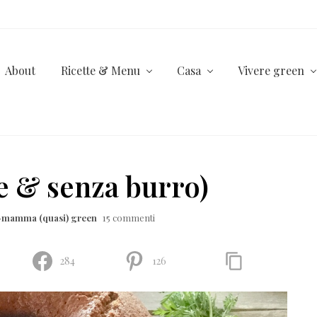
About
Ricette & Menu
Casa
Vivere green
le & senza burro)
a-mamma (quasi) green
15 commenti
284
126