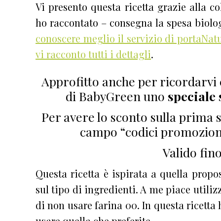
Vi presento questa ricetta grazie alla c
ho raccontato – consegna la spesa biolo
conoscere meglio il servizio di portaNat
vi racconto tutti i dettagli
.
Approfitto anche per ricordarvi
di BabyGreen uno
speciale 
Per avere lo sconto sulla prima 
campo “codici promoziona
Valido fino
Questa ricetta è ispirata a quella prop
sul tipo di ingredienti. A me piace utili
di non usare farina 00. In questa ricetta 
usare quella che preferite.