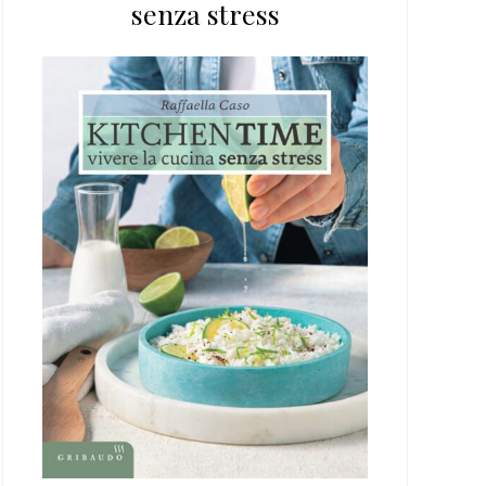
senza stress
web