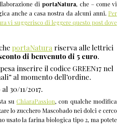
ollaborazione di
portaNatura
, che – come vi
gica anche a casa nostra da alcuni anni.
Per
ura vi suggerisco di leggere questo post dove
 che
portaNatura
riserva alle lettrici
sconto di benvenuto di 5 euro
.
spesa inserire il codice GREEN17 nel
li” al momento dell’ordine.
 al 30/11/2017.
osta su
ChiaraPassion
, con qualche modifica
zzare lo zucchero Mascobado nei dolci e cerco
ho usato la farina biologica tipo 2, ma potete