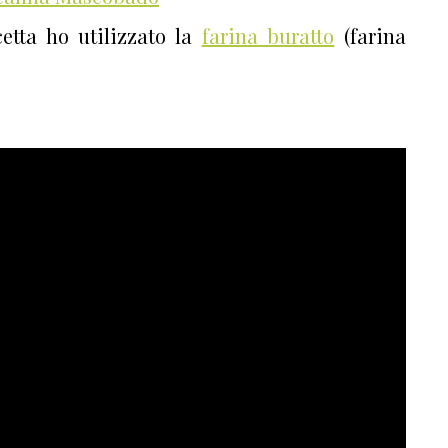
etta ho utilizzato la
farina buratto
(farina