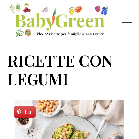
Menu
Passa
Passa
al
al
contenuto
piè
Menu
principale
di
pagina
Idee
e
RICETTE CON
ricette
per
LEGUMI
famiglie
(quasi)
green
Pin