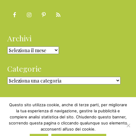
Archivi
Archivi
Categorie
Categorie
Questo sito utilizza cookie, anche di terze parti, per migliorare
la tua esperienza di navigazione, gestire la pubblicità e
compiere analisi statistica del sito. Chiudendo questo banner,
Copyright © 2010 - 2026 BabyGreen™ ·
scorrendo questa pagina o cliccando qualunque suo elemento
P.IVA 05829800969 · Webmaster
acconsenti all’uso dei cookie.