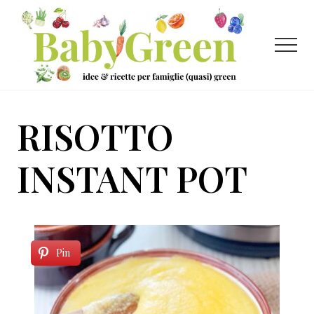
Menu
Passa
Passa
al
al
contenuto
piè
Menu
principale
di
pagina
Idee
e
RISOTTO
ricette
per
INSTANT POT
famiglie
(quasi)
green
Pin