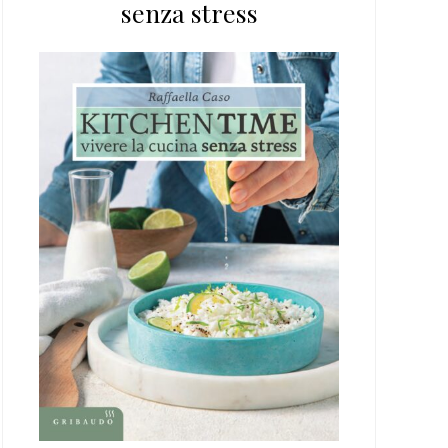
senza stress
web