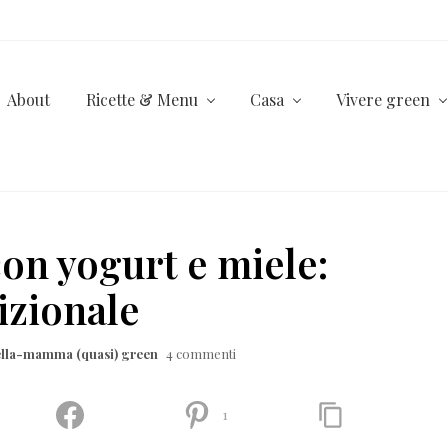
About
Ricette & Menu
Casa
Vivere green
con yogurt e miele:
izionale
ella-mamma (quasi) green
4 commenti
1