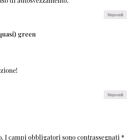
 caso di autosvezzamento.
Rispondi
quasi) green
azione!
Rispondi
o.
I campi obbligatori sono contrassegnati
*