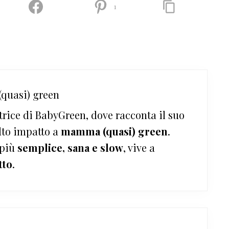
1
quasi) green
trice di BabyGreen, dove racconta il suo
lto impatto a
mamma (quasi) green
.
 più
semplice, sana e slow
, vive a
tto
.