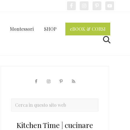
Bef
Hea
Montessori
SHOP
eBOOK & CORSI
Cerca
Barra
laterale
primaria
Cerca
in
questo
Kitchen Time | cucinare
sito