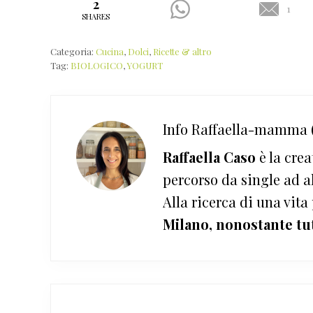
2
1
SHARES
Categoria:
Cucina
,
Dolci
,
Ricette & altro
Tag:
BIOLOGICO
,
YOGURT
Info
Raffaella-mamma (
Raffaella Caso
è la crea
percorso da single ad a
Alla ricerca di una vita
Milano, nonostante tu