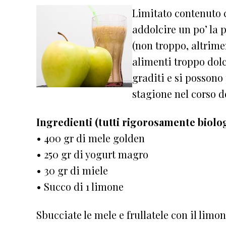
Limitato contenuto c
addolcire un po’ la 
(non troppo, altrim
alimenti troppo dolc
graditi e si possono 
stagione nel corso d
Ingredienti (tutti rigorosamente biolog
• 400 gr di mele golden
• 250 gr di yogurt magro
• 30 gr di miele
• Succo di 1 limone
Sbucciate le mele e frullatele con il limo