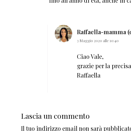
fino all’anno di età, anche in
Raffaella-mamma (
3 Maggio 2020 alle 10:40
Ciao Vale,
grazie per la precis
Raffaella
Lascia un commento
Il tuo indirizzo email non sarà pubblicat