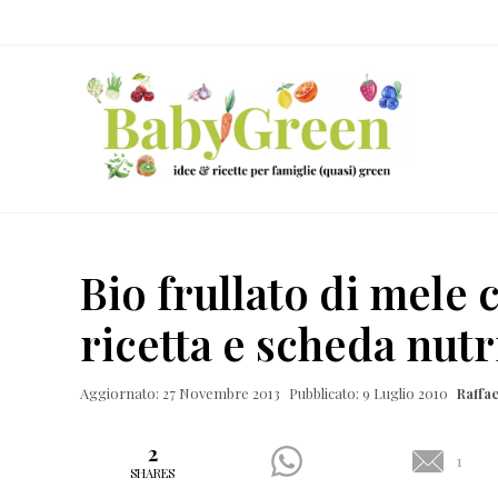
Skip
Passa
Passa
Passa
to
al
alla
al
right
contenuto
barra
piè
header
principale
laterale
di
navigation
primaria
pagina
Idee
e
Bio frullato di mele 
ricette
ricetta e scheda nutr
per
famiglie
Aggiornato: 27 Novembre 2013
Pubblicato: 9 Luglio 2010
Raffa
(quasi)
green
2
1
SHARES