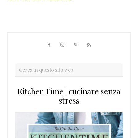
Barra
laterale
primaria
Cerca
in
questo
Kitchen Time | cucinare senza
sito
stress
web