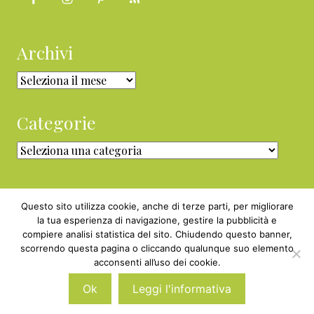
Archivi
Archivi
Categorie
Categorie
Questo sito utilizza cookie, anche di terze parti, per migliorare
la tua esperienza di navigazione, gestire la pubblicità e
compiere analisi statistica del sito. Chiudendo questo banner,
Copyright © 2010 - 2026 BabyGreen™ ·
scorrendo questa pagina o cliccando qualunque suo elemento
P.IVA 05829800969 · Webmaster
acconsenti all’uso dei cookie.
Nexnova.net
Ok
Leggi l'informativa