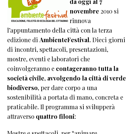
da oggi al 7
novembre
2010 si
rinnova
l’appuntamento della città con la terza
edizione di
AmbienteFestival
. Dieci giorni
di incontri, spettacoli, presentazioni,
mostre, eventi e laboratori che
coinvolgeranno e
contageranno tutta la
società civile
,
avvolgendo la città di verde
biodiverso
, per dare corpo a una
sostenibilità a portata di mano, concreta e
praticabile. Il programma si svilupperà
attraverso
quattro filoni
:
Mostre e spettacoli, per “animare