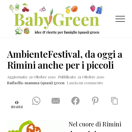
Menu
Passa
Passa
Passa
al
alla
al
contenuto
barra
piè
Menu
principale
laterale
di
primaria
pagina
Idee
e
AmbienteFestival, da oggi a
ricette
Rimini anche per i piccoli
per
Aggiornato: 29 Ottobre 2010
Pubblicato: 29 Ottobre 2010
famiglie
Raffaella-mamma (quasi) green
Lascia un commento
(quasi)
green
0
SHARES
Nel cuore di Rimini