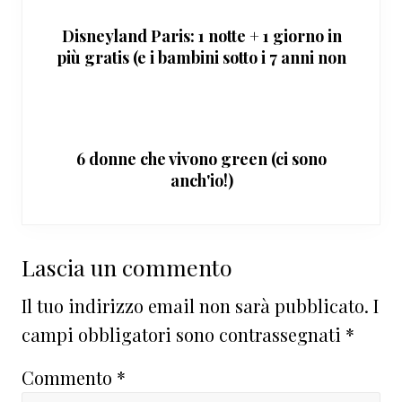
Disneyland Paris: 1 notte + 1 giorno in
più gratis (e i bambini sotto i 7 anni non
pagano)
6 donne che vivono green (ci sono
anch'io!)
Interazioni
Lascia un commento
del
Il tuo indirizzo email non sarà pubblicato.
I
lettore
campi obbligatori sono contrassegnati
*
Commento
*