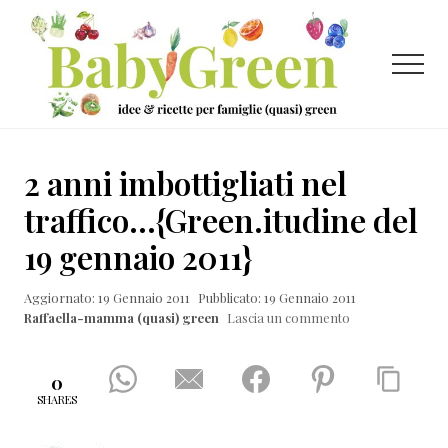
Menu
Passa
Passa
Passa
al
alla
al
contenuto
barra
piè
Menu
principale
laterale
di
primaria
pagina
Idee
e
2 anni imbottigliati nel
ricette
traffico…{Green.itudine del
per
19 gennaio 2011}
famiglie
(quasi)
Aggiornato: 19 Gennaio 2011
Pubblicato: 19 Gennaio 2011
Raffaella-mamma (quasi) green
Lascia un commento
green
0
SHARES