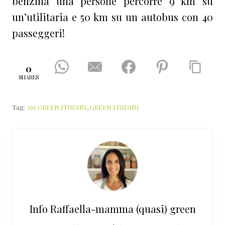
benzina una persone percorre 9 km su
un’utilitaria e 50 km su un autobus con 40
passeggeri!
0
SHARES
Tag:
365 GREEN.ITUDINI
,
GREEN.ITUDINI
Info
Raffaella-mamma (quasi) green