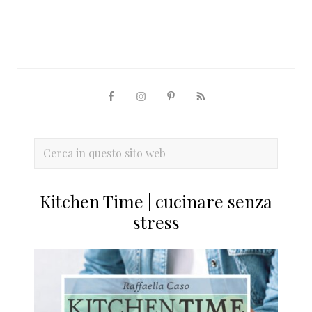
Barra
laterale
primaria
Cerca
in
questo
Kitchen Time | cucinare senza
sito
stress
web