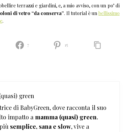
bellire terrazzi e giardini, e, a mio avviso, con un po’ di
ttoloni di vetro “da conserva”
. Il tutorial è un
bellissimo
e
.
7
15
quasi) green
trice di BabyGreen, dove racconta il suo
lto impatto a
mamma (quasi) green
.
 più
semplice, sana e slow
, vive a