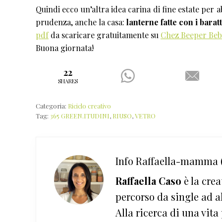
Quindi ecco un’altra idea carina di fine estate per ab
prudenza, anche la casa:
lanterne fatte con i bara
pdf
da scaricare gratuitamente su
Chez Beeper Beb
Buona giornata!
22
SHARES
Categoria:
Riciclo creativo
Tag:
365 GREEN.ITUDINI
,
RIUSO
,
VETRO
Info
Raffaella-mamma (
Raffaella Caso
è la crea
percorso da single ad a
Alla ricerca di una vita