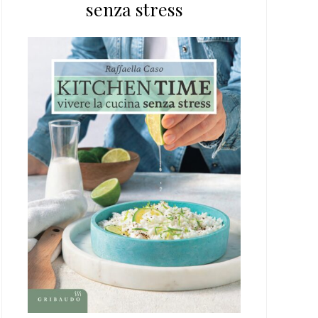
senza stress
web