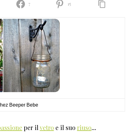
7
15
Chez Beeper Bebe
passione
per il
vetro
e il suo
riuso
…