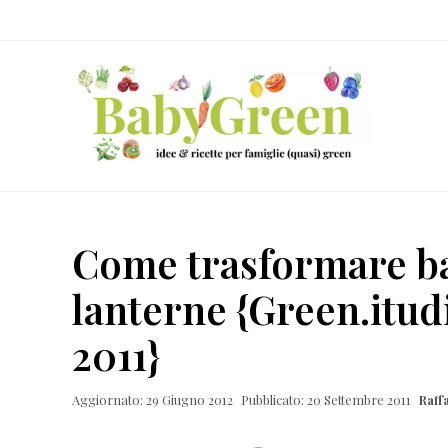
Skip
Passa
Passa
Passa
to
al
alla
al
right
contenuto
barra
piè
header
principale
laterale
di
navigation
primaria
pagina
Idee
e
Come trasformare bar
ricette
lanterne {Green.itud
per
famiglie
2011}
(quasi)
green
Aggiornato: 29 Giugno 2012
Pubblicato: 20 Settembre 2011
Raff