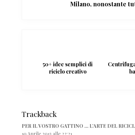
Milano, nonostante tu
50+ idee semplici di
Centrifugat
riciclo creativo
b
Interazioni
Trackback
del
lettore
PER IL VOSTRO GATTINO … L’ARTE DEL RICICL
10 Aprile 2013 alle 22:21