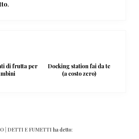
tto
.
i di frutta per
Docking station fai da te
ambini
(a costo zero)
O | DETTI E FUMETTI
ha detto: