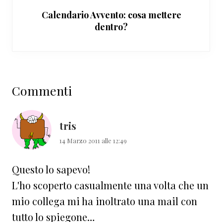
Calendario Avvento: cosa mettere
dentro?
Interazioni
Commenti
del
lettore
tris
14 Marzo 2011 alle 12:49
Questo lo sapevo!
L'ho scoperto casualmente una volta che un
mio collega mi ha inoltrato una mail con
tutto lo spiegone…