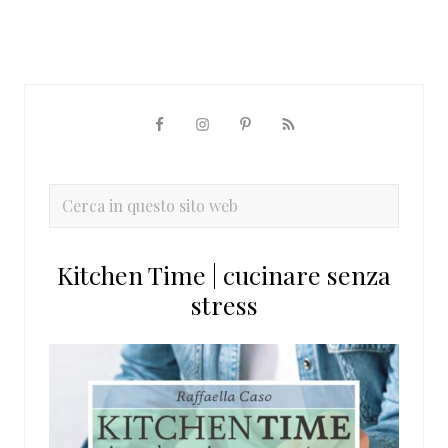
Barra
laterale
primaria
Cerca
in
questo
Kitchen Time | cucinare senza
sito
stress
web