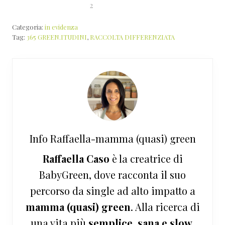
2
Categoria:
in evidenza
Tag:
365 GREEN.ITUDINI
,
RACCOLTA DIFFERENZIATA
Info
Raffaella-mamma (quasi) green
Raffaella Caso
è la creatrice di
BabyGreen, dove racconta il suo
percorso da single ad alto impatto a
mamma (quasi) green
. Alla ricerca di
una vita più
semplice, sana e slow
,