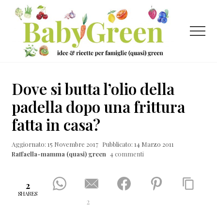
Menu
Passa
Passa
Passa
al
alla
al
contenuto
barra
piè
Menu
principale
laterale
di
primaria
pagina
Idee
e
Dove si butta l’olio della
ricette
padella dopo una frittura
per
fatta in casa?
famiglie
(quasi)
Aggiornato: 15 Novembre 2017
Pubblicato: 14 Marzo 2011
Raffaella-mamma (quasi) green
4 commenti
green
2
SHARES
2