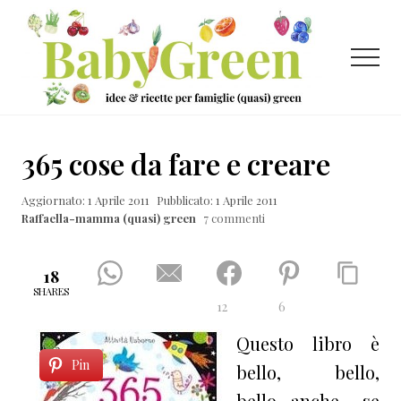
Menu
Passa
Passa
Passa
al
alla
al
contenuto
barra
piè
Menu
principale
laterale
di
primaria
pagina
Idee
e
365 cose da fare e creare
ricette
Aggiornato: 1 Aprile 2011
Pubblicato: 1 Aprile 2011
per
Raffaella-mamma (quasi) green
7 commenti
famiglie
(quasi)
18
green
SHARES
12
6
Questo libro è
Pin
bello, bello,
bello…anche se