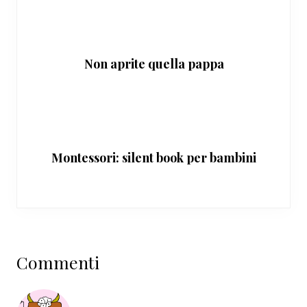
Non aprite quella pappa
Montessori: silent book per bambini
Interazioni
Commenti
del
lettore