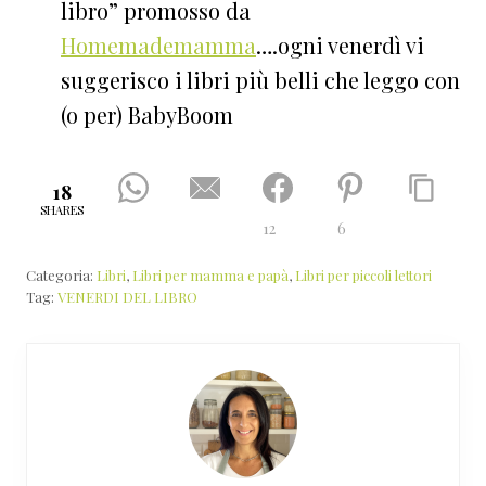
libro” promosso da
Homemademamma
….ogni venerdì vi
suggerisco i libri più belli che leggo con
(o per) BabyBoom
18
SHARES
12
6
Categoria:
Libri
,
Libri per mamma e papà
,
Libri per piccoli lettori
Tag:
VENERDI DEL LIBRO