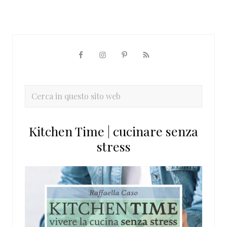
Barra
laterale
primaria
Cerca
in
questo
Kitchen Time | cucinare senza
sito
stress
web