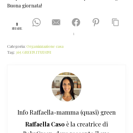
Buona giornata!
1
SHARE
1
Categoria:
Organizzazione casa
Tag:
365 GREEN.ITUDINI
Info
Raffaella-mamma (quasi) green
Raffaella Caso
è la creatrice di