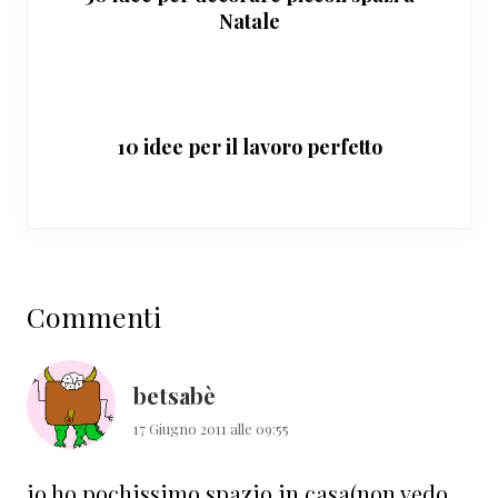
Natale
10 idee per il lavoro perfetto
Interazioni
Commenti
del
lettore
betsabè
17 Giugno 2011 alle 09:55
io ho pochissimo spazio in casa(non vedo