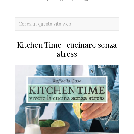
Barra
laterale
primaria
Cerca
in
questo
Kitchen Time | cucinare senza
sito
stress
web