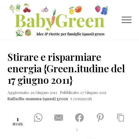
Menu
Passa
Passa
Passa
al
alla
al
contenuto
barra
piè
Menu
principale
laterale
di
primaria
pagina
Idee
e
Stirare e risparmiare
ricette
energia {Green.itudine del
per
17 giugno 2011}
famiglie
(quasi)
Aggiornato: 29 Giugno 2012
Pubblicato: 17 Giugno 2011
Raffaella-mamma (quasi) green
5 commenti
green
1
SHARE
1