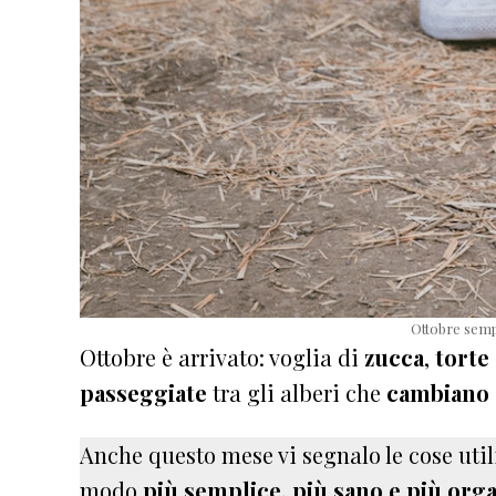
Ottobre semp
Ottobre è arrivato: voglia di
zucca
,
torte
passeggiate
tra gli alberi che
cambiano 
Anche questo mese vi segnalo le cose util
modo
più semplice, più sano e più org