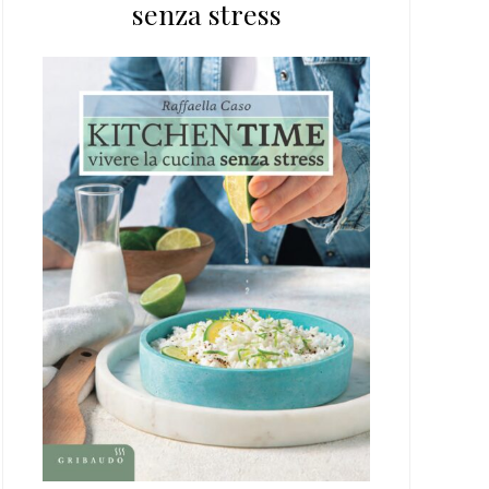
senza stress
web