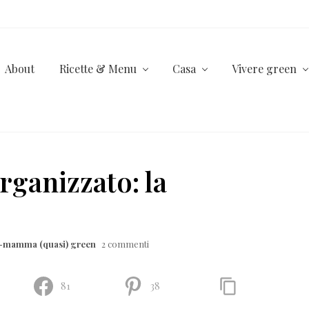
About
Ricette & Menu
Casa
Vivere green
rganizzato: la
a-mamma (quasi) green
2 commenti
81
38