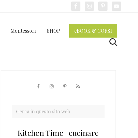
Bef
Hea
Montessori
SHOP
eBOOK & CORSI
Cerca
Barra
laterale
primaria
Cerca
in
questo
Kitchen Time | cucinare
sito