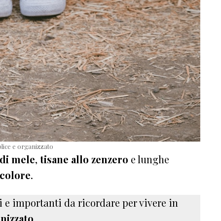
lice e organizzato
 di mele
,
tisane allo zenzero
e lunghe
colore
.
i e importanti da ricordare per vivere in
anizzato
.