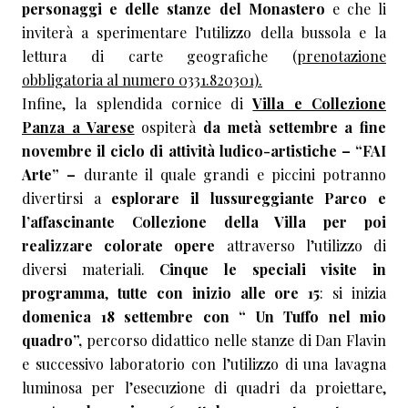
personaggi e delle stanze del Monastero
e che li
inviterà a sperimentare l’utilizzo della bussola e la
lettura di carte geografiche (
prenotazione
obbligatoria al numero 0331.820301).
Infine, la splendida cornice di
Villa e Collezione
Panza a Varese
ospiterà
da metà settembre a fine
novembre il ciclo
di attività ludico-artistiche – “FAI
Arte” –
durante il quale grandi e piccini potranno
divertirsi a
esplorare il lussureggiante Parco e
l’affascinante Collezione
della Villa
per poi
realizzare colorate opere
attraverso l’utilizzo di
diversi materiali.
Cinque le speciali visite in
programma
,
tutte con inizio
alle ore 15
: si inizia
domenica 18 settembre con “ Un Tuffo nel mio
quadro”,
percorso didattico nelle stanze di Dan Flavin
e successivo laboratorio con l’utilizzo di una lavagna
luminosa per l’esecuzione di quadri da proiettare,