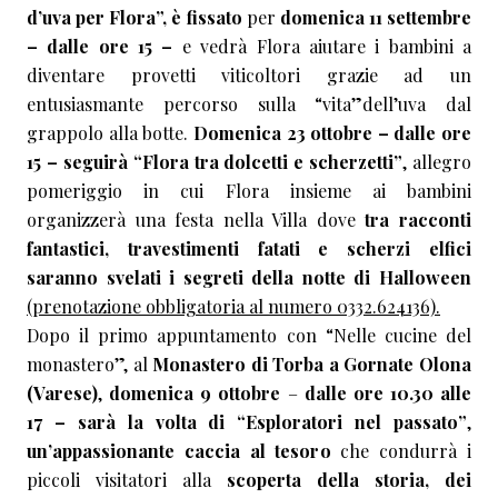
d’uva per Flora”, è fissato
per
domenica 11 settembre
– dalle ore 15 –
e vedrà Flora aiutare i bambini a
diventare provetti viticoltori grazie ad un
entusiasmante percorso sulla “vita”dell’uva dal
grappolo alla botte.
Domenica 23 ottobre – dalle ore
15 – seguirà “Flora tra dolcetti e scherzetti”
, allegro
pomeriggio in cui Flora insieme ai bambini
organizzerà una festa nella Villa dove
tra racconti
fantastici, travestimenti fatati e scherzi elfici
saranno svelati i segreti della notte di Halloween
(prenotazione obbligatoria al numero 0332.624136).
Dopo il primo appuntamento con “Nelle cucine del
monastero”, al
Monastero di Torba a Gornate Olona
(Varese)
,
domenica 9 ottobre
–
dalle ore 10.30 alle
17 – sarà la volta di “Esploratori nel passato”
,
un’appassionante caccia al tesoro
che condurrà i
piccoli visitatori alla
scoperta della storia, dei