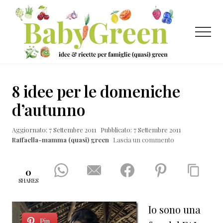
Menu
Passa
Passa
Passa
al
alla
al
contenuto
barra
piè
Menu
principale
laterale
di
primaria
pagina
Idee
e
8 idee per le domeniche
ricette
d’autunno
per
Aggiornato: 7 Settembre 2011
Pubblicato: 7 Settembre 2011
famiglie
Raffaella-mamma (quasi) green
Lascia un commento
(quasi)
green
0
SHARES
Io sono una
Pin