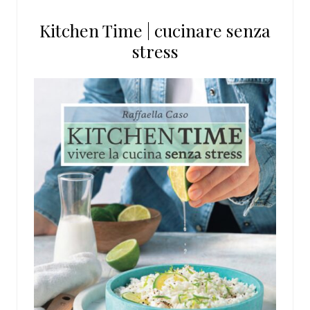
questo
Kitchen Time | cucinare senza
sito
stress
web