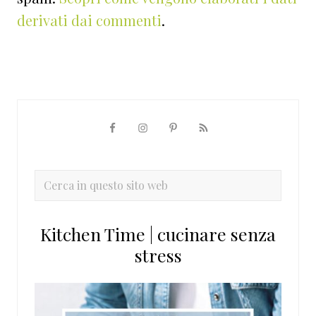
derivati dai commenti
.
Barra
laterale
primaria
Cerca
in
questo
Kitchen Time | cucinare senza
sito
stress
web