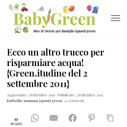
Menu
Passa
Passa
Passa
al
alla
al
contenuto
barra
piè
Menu
principale
laterale
di
primaria
pagina
Idee
e
Ecco un altro trucco per
ricette
risparmiare acqua!
per
{Green.itudine del 2
famiglie
settembre 2011}
(quasi)
green
Aggiornato: 2 Settembre 2011
Pubblicato: 2 Settembre 2011
Raffaella-mamma (quasi) green
4 commenti
0
SHARES