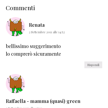
Interazioni
Commenti
del
lettore
Renata
2 Settembre 2011 alle 14:52
bellissimo suggerimento
lo comprerò sicuramente
Rispondi
Raffaella - mamma (quasi) green