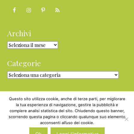
Archivi
Archivi
Categorie
Categorie
Questo sito utilizza cookie, anche di terze parti, per migliorare
la tua esperienza di navigazione, gestire la pubblicità e
compiere analisi statistica del sito. Chiudendo questo banner,
Copyright © 2010 - 2026 BabyGreen™ ·
scorrendo questa pagina o cliccando qualunque suo elemento
P.IVA 05829800969 · Webmaster
acconsenti all’uso dei cookie.
Nexnova.net