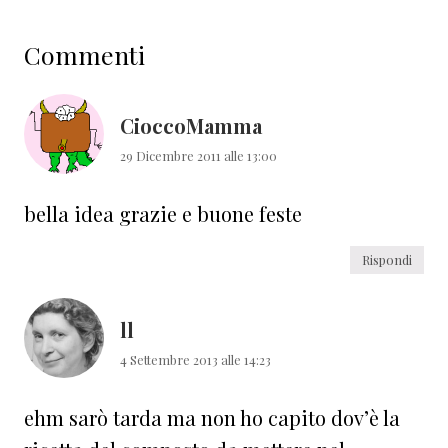
Interazioni
Commenti
del
lettore
CioccoMamma
29 Dicembre 2011 alle 13:00
bella idea grazie e buone feste
Rispondi
ll
4 Settembre 2013 alle 14:23
ehm sarò tarda ma non ho capito dov’è la