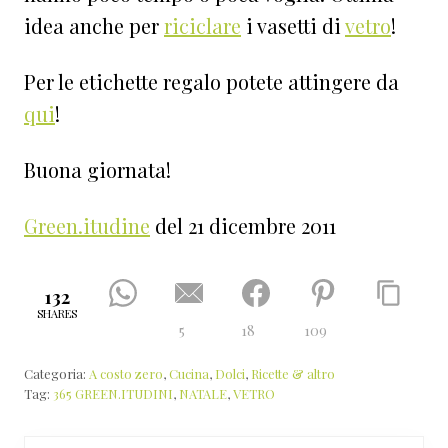
idea anche per
riciclare
i vasetti di
vetro
!
Per le etichette regalo potete attingere da
qui
!
Buona giornata!
Green.itudine
del 21 dicembre 2011
132
SHARES
5
18
109
Categoria:
A costo zero
,
Cucina
,
Dolci
,
Ricette & altro
Tag:
365 GREEN.ITUDINI
,
NATALE
,
VETRO