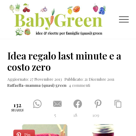
Menu
Passa
Passa
Passa
al
alla
al
contenuto
barra
piè
Menu
principale
laterale
di
primaria
pagina
Idee
e
Idea regalo last minute e a
ricette
costo zero
per
Aggiornato: 27 Novembre 2013
Pubblicato: 21 Dicembre 2011
famiglie
Raffaella-mamma (quasi) green
4 commenti
(quasi)
green
132
SHARES
5
18
109
Pin