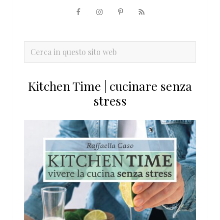
Barra
laterale
primaria
Cerca
in
questo
Kitchen Time | cucinare senza
sito
stress
web