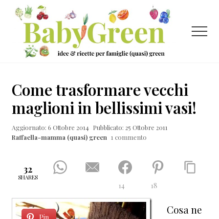
Menu
Passa
Passa
Passa
al
alla
al
contenuto
barra
piè
Menu
principale
laterale
di
primaria
pagina
Idee
e
Come trasformare vecchi
ricette
maglioni in bellissimi vasi!
per
Aggiornato: 6 Ottobre 2014
Pubblicato: 25 Ottobre 2011
famiglie
Raffaella-mamma (quasi) green
1 commento
(quasi)
green
32
SHARES
14
18
Cosa ne
Pin