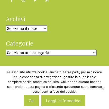
Archivi
Archivi
Categorie
Categorie
Questo sito utilizza cookie, anche di terze parti, per migliorare
la tua esperienza di navigazione, gestire la pubblicità e
compiere analisi statistica del sito. Chiudendo questo banner,
Copyright © 2010 - 2026 BabyGreen™ ·
scorrendo questa pagina o cliccando qualunque suo elemento
P.IVA 05829800969 · Webmaster
acconsenti all’uso dei cookie.
Nexnova.net
Ok
Leggi l'informativa