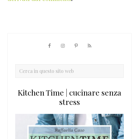
Barra
laterale
primaria
Cerca
in
questo
Kitchen Time | cucinare senza
sito
stress
web