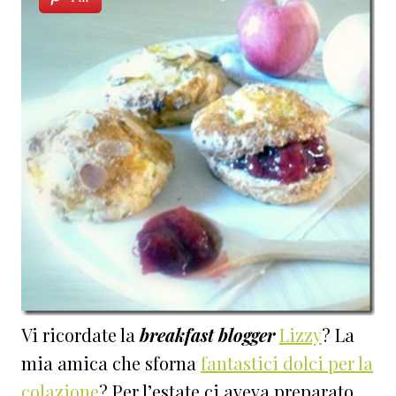
Vi ricordate la
breakfast blogger
Lizzy
? La
mia amica che sforna
fantastici dolci per la
colazione
? Per l’estate ci aveva preparato