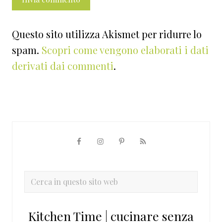
Questo sito utilizza Akismet per ridurre lo
spam.
Scopri come vengono elaborati i dati
derivati dai commenti
.
Barra
laterale
primaria
Cerca
in
questo
Kitchen Time | cucinare senza
sito