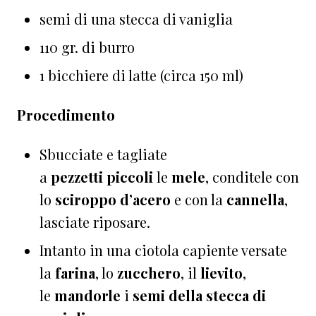
semi di una stecca di vaniglia
110 gr. di burro
1 bicchiere di latte (circa 150 ml)
Procedimento
Sbucciate e tagliate
a
pezzetti
piccoli
le
mele
, conditele con
lo
sciroppo d’acero
e con la
cannella
,
lasciate riposare.
Intanto in una ciotola capiente versate
la
farina
, lo
zucchero
, il
lievito
,
le
mandorle
i
semi della stecca di