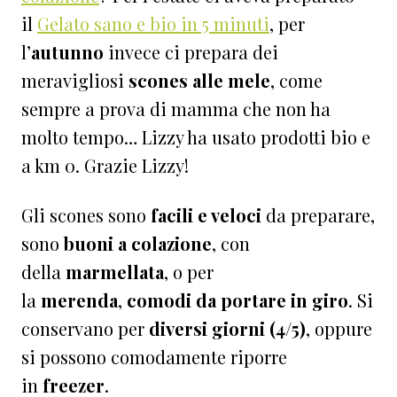
il
Gelato sano e bio in 5 minuti
, per
l’
autunno
invece ci prepara dei
meravigliosi
scones alle mele
, come
sempre a prova di mamma che non ha
molto tempo… Lizzy ha usato prodotti bio e
a km 0. Grazie Lizzy!
Gli scones sono
facili e veloci
da preparare,
sono
buoni a colazione
, con
della
marmellata
, o per
la
merenda
,
comodi da portare in giro
. Si
conservano per
diversi giorni (4/5)
, oppure
si possono comodamente riporre
in
freezer
.