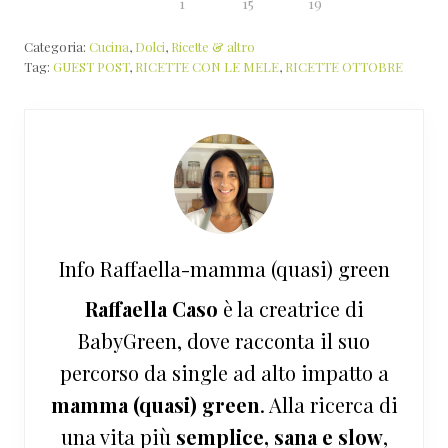
1
15
19
Categoria:
Cucina
,
Dolci
,
Ricette & altro
Tag:
GUEST POST
,
RICETTE CON LE MELE
,
RICETTE OTTOBRE
Info
Raffaella-mamma (quasi) green
Raffaella Caso
è la creatrice di
BabyGreen, dove racconta il suo
percorso da single ad alto impatto a
mamma (quasi) green
. Alla ricerca di
una vita più
semplice, sana e slow
,