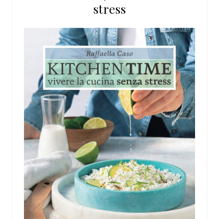
stress
web