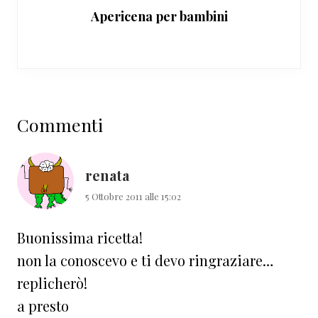
Apericena per bambini
Interazioni
Commenti
del
lettore
renata
5 Ottobre 2011 alle 15:02
Buonissima ricetta!
non la conoscevo e ti devo ringraziare…
replicherò!
a presto