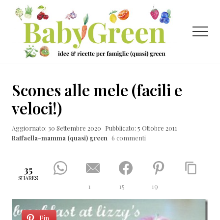
Menu
Passa
Passa
Passa
al
alla
al
contenuto
barra
piè
Menu
principale
laterale
di
primaria
pagina
Idee
e
Scones alle mele (facili e
ricette
veloci!)
per
Aggiornato: 30 Settembre 2020
Pubblicato: 5 Ottobre 2011
famiglie
Raffaella-mamma (quasi) green
6 commenti
(quasi)
green
35
SHARES
1
15
19
Pin