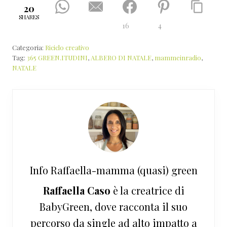
20
SHARES
16
4
Categoria:
Riciclo creativo
Tag:
365 GREEN.ITUDINI
,
ALBERO DI NATALE
,
mammeinradio
,
NATALE
Info
Raffaella-mamma (quasi) green
Raffaella Caso
è la creatrice di
BabyGreen, dove racconta il suo
percorso da single ad alto impatto a