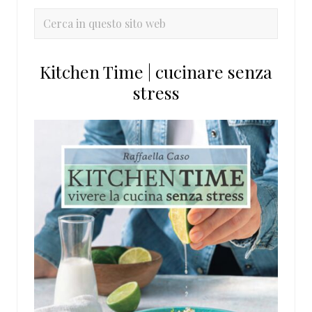
primaria
Cerca
in
questo
Kitchen Time | cucinare senza
sito
stress
web