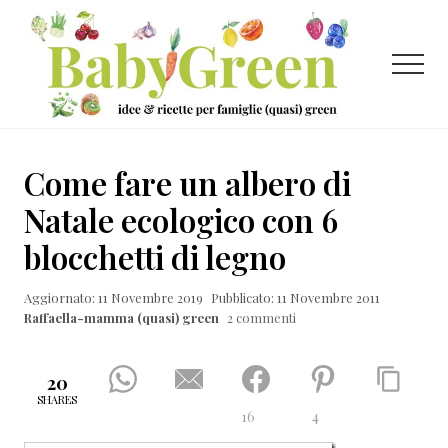
Menu
Passa
Passa
Passa
al
alla
al
contenuto
barra
piè
Menu
principale
laterale
di
primaria
pagina
Idee
e
Come fare un albero di
ricette
Natale ecologico con 6
per
blocchetti di legno
famiglie
(quasi)
Aggiornato: 11 Novembre 2019
Pubblicato: 11 Novembre 2011
Raffaella-mamma (quasi) green
2 commenti
green
20
SHARES
16
4