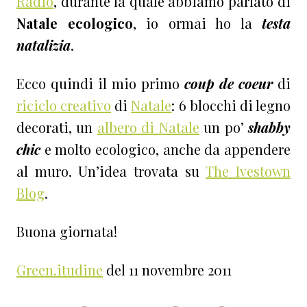
Radio
, durante la quale abbiamo parlato di
Natale ecologico
, io ormai ho la
testa
natalizia
.
Ecco quindi il mio primo
coup de coeur
di
riciclo creativo
di
Natale
: 6 blocchi di legno
decorati, un
albero di Natale
un po’
shabby
chic
e molto ecologico, anche da appendere
al muro. Un’idea trovata su
The Ivestown
Blog
.
Buona giornata!
Green.itudine
del 11 novembre 2011