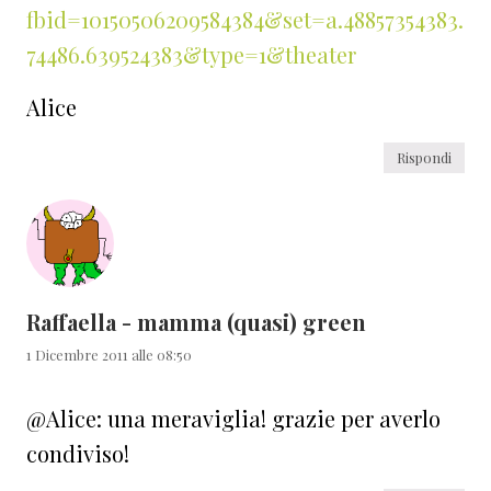
fbid=10150506209584384&set=a.48857354383.
74486.639524383&type=1&theater
Alice
Rispondi
Raffaella - mamma (quasi) green
1 Dicembre 2011 alle 08:50
@Alice: una meraviglia! grazie per averlo
condiviso!