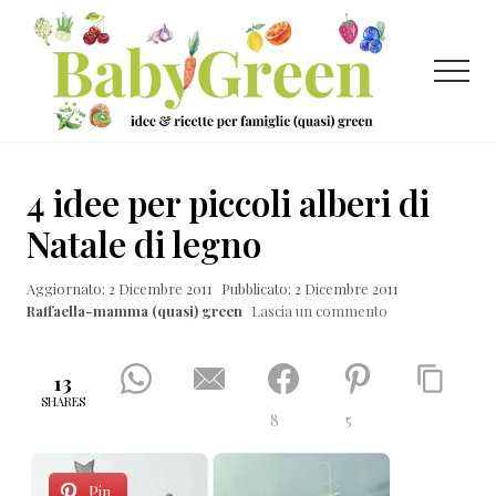
Menu
Passa
Passa
Passa
al
alla
al
contenuto
barra
piè
Menu
principale
laterale
di
primaria
pagina
Idee
e
4 idee per piccoli alberi di
ricette
Natale di legno
per
Aggiornato: 2 Dicembre 2011
Pubblicato: 2 Dicembre 2011
famiglie
Raffaella-mamma (quasi) green
Lascia un commento
(quasi)
green
13
SHARES
8
5
Pin