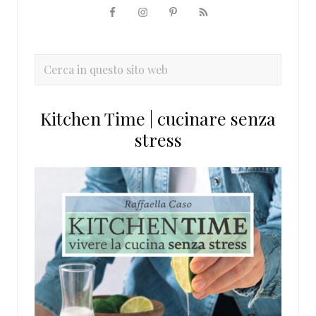
Barra
laterale
primaria
Cerca
in
questo
Kitchen Time | cucinare senza
sito
stress
web