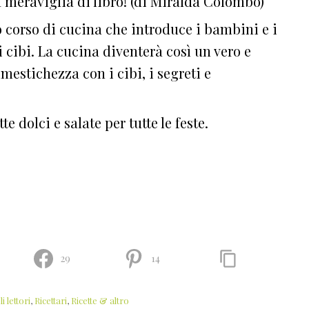
eraviglia di libro! (di Miralda Colombo)
o corso di cucina che introduce i bambini e i
i cibi. La cucina diventerà così un vero e
mestichezza con i cibi, i segreti e
te dolci e salate per tutte le feste.
29
14
i lettori
,
Ricettari
,
Ricette & altro