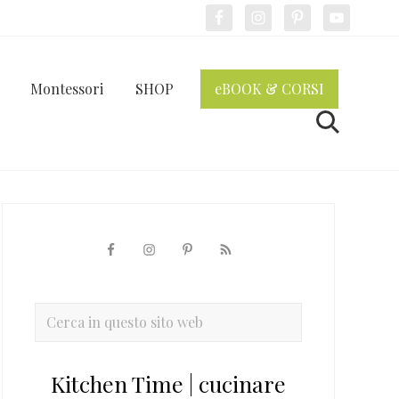
Bef
Hea
Montessori
SHOP
eBOOK & CORSI
Cerca
Barra
laterale
primaria
Cerca
in
questo
Kitchen Time | cucinare
sito