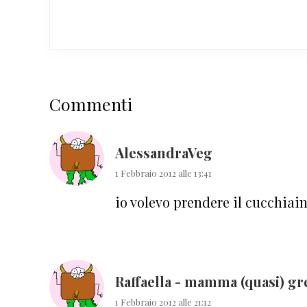
Interazioni
Commenti
del
lettore
AlessandraVeg
1 Febbraio 2012 alle 13:41
io volevo prendere il cucchiai
Raffaella - mamma (quasi) gr
1 Febbraio 2012 alle 21:12