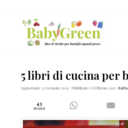
Skip
Passa
Passa
Passa
to
al
alla
al
right
contenuto
barra
piè
header
principale
laterale
di
navigation
primaria
pagina
Idee
e
5 libri di cucina per
ricette
per
Aggiornato: 22 Gennaio 2020
Pubblicato: 1 Febbraio 2012
Raffa
famiglie
(quasi)
43
SHARES
green