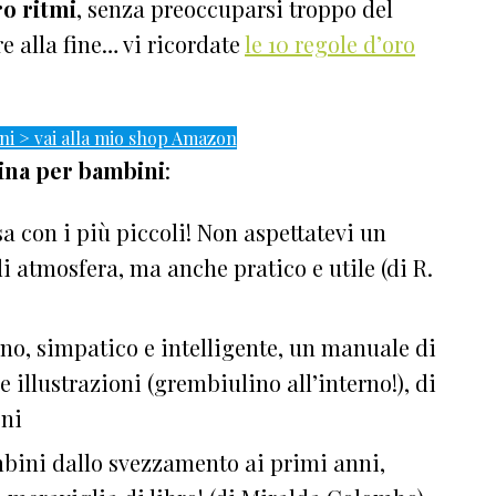
ro ritmi
, senza preoccuparsi troppo del
e alla fine… vi ricordate
le 10 regole d’oro
ini > vai alla mio shop Amazon
cina per bambini
:
asa con i più piccoli! Non aspettatevi un
di atmosfera, ma anche pratico e utile (di R.
no, simpatico e intelligente, un manuale di
 illustrazioni (grembiulino all’interno!), di
oni
bambini dallo svezzamento ai primi anni,