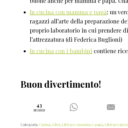
buone anche per mamma e papà. Una m
In cucina con mamma e papà
: un ver
ragazzi all’arte della preparazione de
proprio laboratorio in cui prendere di
l’attrezzatura (di Federica Buglioni)
In cucina con i bambini
contiene ricet
Buon divertimento!
43
SHARES
Categoria:
Cucina
,
Libri
,
Libri per mamma e papà
,
Libri per piccol