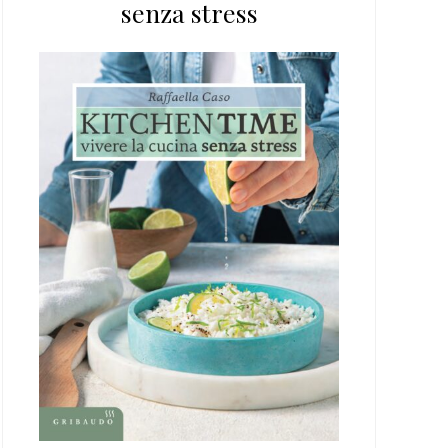
senza stress
web