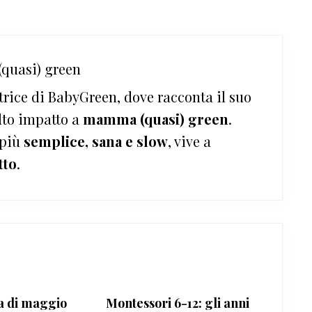
quasi) green
trice di BabyGreen, dove racconta il suo
lto impatto a
mamma (quasi) green
.
 più
semplice, sana e slow
, vive a
tto
.
a di maggio
Montessori 6-12: gli anni