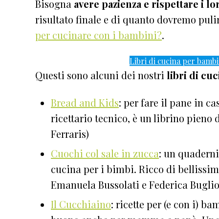
Bisogna
avere pazienza e rispettare i lo
risultato finale e di quanto dovremo pulir
per cucinare con i bambini?
.
Libri di cucina per bamb
Questi sono alcuni dei nostri
libri di cu
Bread and Kids
: per fare il pane in c
ricettario tecnico, è un librino pieno 
Ferraris)
Cuochi col sale in zucca
: un quaderni
cucina per i bimbi. Ricco di bellissime
Emanuela Bussolati e Federica Bugli
Il Cucchiaino
: ricette per (e con i) 