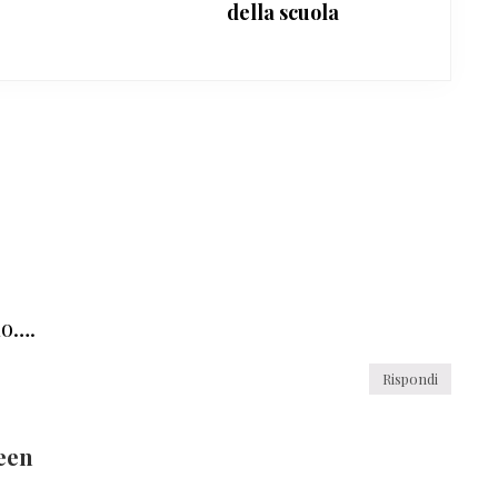
della scuola
no….
Rispondi
een