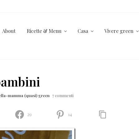
About
Ricette & Menu
Casa
Vivere green
 bambini
ella-mamma (quasi) green
7 commenti
29
14