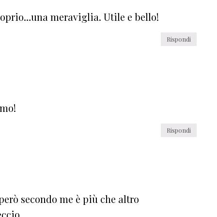
roprio…una meraviglia. Utile e bello!
Rispondi
imo!
Rispondi
però secondo me è più che altro
eccio…