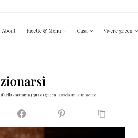
About
Ricette & Menu
Casa
Vivere green
zionarsi
affaella-mamma (quasi) green
Lascia un commento