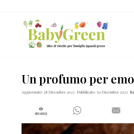
Skip
Passa
Passa
Passa
to
al
alla
al
right
contenuto
barra
piè
header
principale
laterale
di
navigation
primaria
pagina
Idee
e
Un profumo per emo
ricette
per
Aggiornato: 28 Dicembre 2023
Pubblicato: 30 Dicembre 2023
R
famiglie
(quasi)
0
SHARES
green