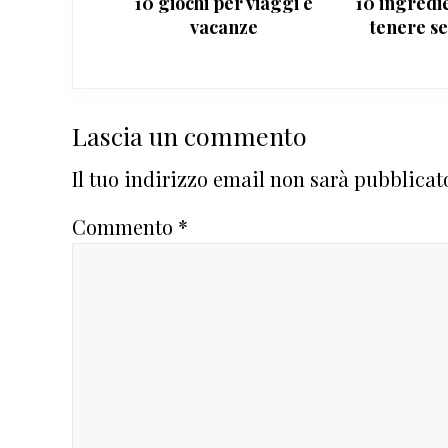
10 giochi per viaggi e
10 ingredie
vacanze
tenere s
Interazioni
Lascia un commento
del
Il tuo indirizzo email non sarà pubblicat
lettore
Commento
*