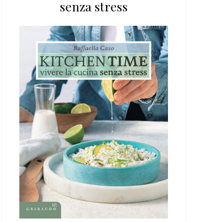
senza stress
web