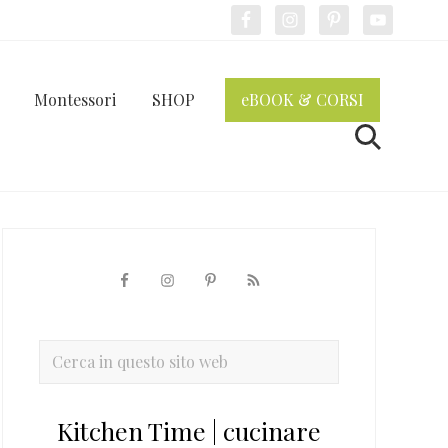
Bef
Hea
Montessori
SHOP
eBOOK & CORSI
Cerca
Barra
laterale
primaria
Cerca
in
questo
Kitchen Time | cucinare
sito