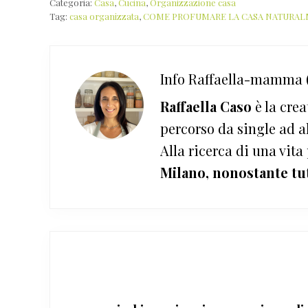
Categoria:
Casa
,
Cucina
,
Organizzazione casa
Tag:
casa organizzata
,
COME PROFUMARE LA CASA NATURA
Info
Raffaella-mamma (
Raffaella Caso
è la crea
percorso da single ad a
Alla ricerca di una vita
Milano, nonostante tu