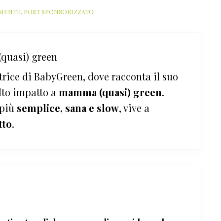
LMENTE
,
POST SPONSORIZZATO
quasi) green
trice di BabyGreen, dove racconta il suo
lto impatto a
mamma (quasi) green
.
 più
semplice, sana e slow
, vive a
tto
.