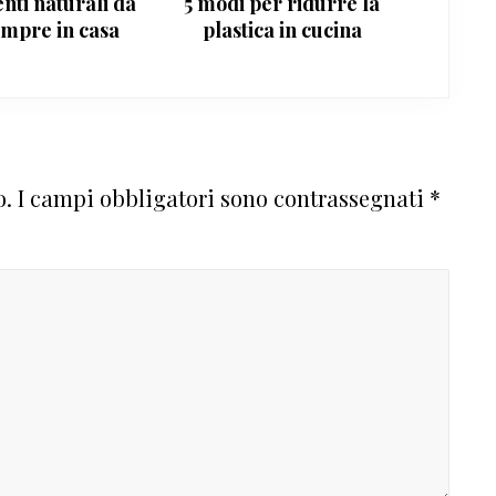
nti naturali da
5 modi per ridurre la
empre in casa
plastica in cucina
o.
I campi obbligatori sono contrassegnati
*