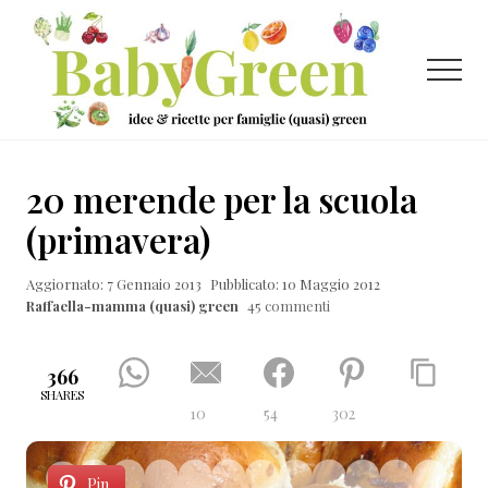
Menu
Passa
Passa
Passa
al
alla
al
contenuto
barra
piè
Menu
principale
laterale
di
primaria
pagina
Idee
e
20 merende per la scuola
ricette
(primavera)
per
Aggiornato: 7 Gennaio 2013
Pubblicato: 10 Maggio 2012
famiglie
Raffaella-mamma (quasi) green
45 commenti
(quasi)
green
366
SHARES
10
54
302
Pin