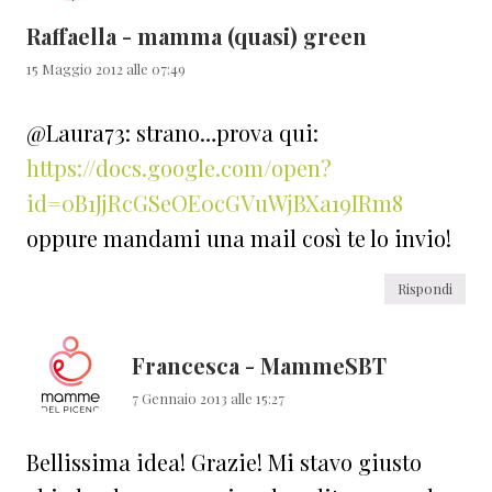
Raffaella - mamma (quasi) green
15 Maggio 2012 alle 07:49
@Laura73: strano…prova qui:
https://docs.google.com/open?
id=0B1JjRcGSeOE0cGVuWjBXa19IRm8
oppure mandami una mail così te lo invio!
Rispondi
Francesca - MammeSBT
7 Gennaio 2013 alle 15:27
Bellissima idea! Grazie! Mi stavo giusto