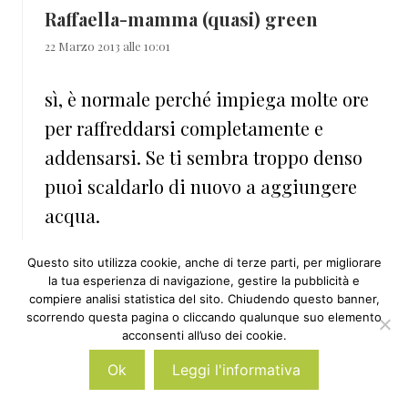
Raffaella-mamma (quasi) green
22 Marzo 2013 alle 10:01
sì, è normale perché impiega molte ore
per raffreddarsi completamente e
addensarsi. Se ti sembra troppo denso
puoi scaldarlo di nuovo a aggiungere
acqua.
Rispondi
Questo sito utilizza cookie, anche di terze parti, per migliorare
la tua esperienza di navigazione, gestire la pubblicità e
compiere analisi statistica del sito. Chiudendo questo banner,
scorrendo questa pagina o cliccando qualunque suo elemento
acconsenti all’uso dei cookie.
silvia
Ok
Leggi l'informativa
22 Marzo 2013 alle 14:02