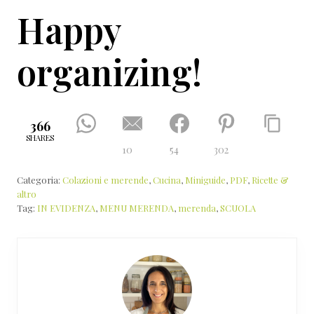
Happy
organizing!
366
SHARES
10
54
302
Categoria:
Colazioni e merende
,
Cucina
,
Miniguide
,
PDF
,
Ricette &
altro
Tag:
IN EVIDENZA
,
MENU MERENDA
,
merenda
,
SCUOLA