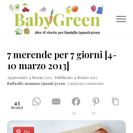
Menu
Passa
Passa
Passa
al
alla
al
contenuto
barra
piè
Menu
principale
laterale
di
primaria
pagina
Idee
e
7 merende per 7 giorni [4-
ricette
10 marzo 2013]
per
Aggiornato: 4 Marzo 2013
Pubblicato: 4 Marzo 2013
famiglie
Raffaella-mamma (quasi) green
Lascia un commento
(quasi)
green
43
SHARES
14
29
Pin