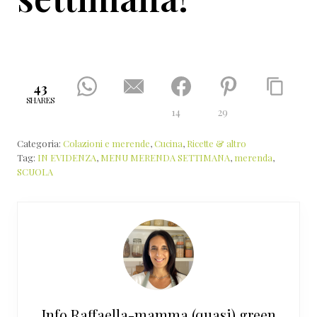
43
SHARES
14
29
Categoria:
Colazioni e merende
,
Cucina
,
Ricette & altro
Tag:
IN EVIDENZA
,
MENU MERENDA SETTIMANA
,
merenda
,
SCUOLA
Info
Raffaella-mamma (quasi) green