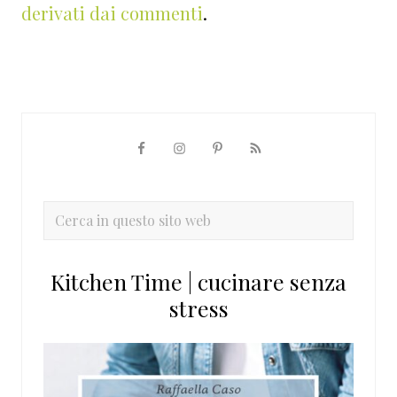
derivati dai commenti
.
Barra
laterale
primaria
Cerca
in
questo
Kitchen Time | cucinare senza
sito
stress
web