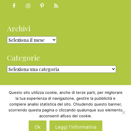
Archivi
Archivi
Categorie
Categorie
Questo sito utilizza cookie, anche di terze parti, per migliorare
la tua esperienza di navigazione, gestire la pubblicità e
compiere analisi statistica del sito. Chiudendo questo banner,
Copyright © 2010 - 2026 BabyGreen™ ·
scorrendo questa pagina o cliccando qualunque suo elemento
P.IVA 05829800969 · Webmaster
acconsenti all’uso dei cookie.
Nexnova.net
Ok
Leggi l'informativa