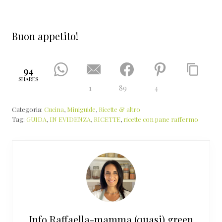
Buon appetito!
94
SHARES
1
89
4
Categoria:
Cucina
,
Miniguide
,
Ricette & altro
Tag:
GUIDA
,
IN EVIDENZA
,
RICETTE
,
ricette con pane raffermo
Info
Raffaella-mamma (quasi) green