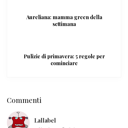
Aureliana: mamma green della
settimana
Pulizie di primavera: 5 regole per
cominciare
Interazioni
Commenti
del
lettore
Lallabel