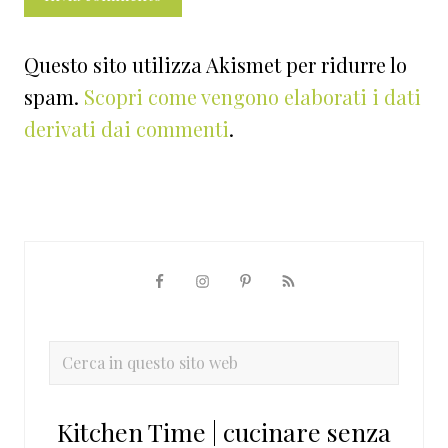
Questo sito utilizza Akismet per ridurre lo
spam.
Scopri come vengono elaborati i dati
derivati dai commenti
.
Barra
laterale
primaria
Cerca
in
questo
Kitchen Time | cucinare senza
sito