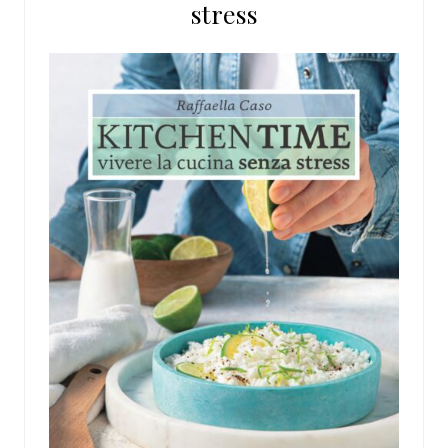
stress
web