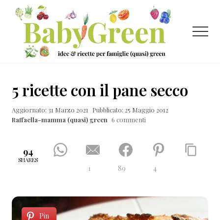
Menu
Passa
Passa
Passa
al
alla
al
contenuto
barra
piè
Menu
principale
laterale
di
primaria
pagina
Idee
e
5 ricette con il pane secco
ricette
Aggiornato: 31 Marzo 2021
Pubblicato: 25 Maggio 2012
per
Raffaella-mamma (quasi) green
6 commenti
famiglie
(quasi)
94
green
SHARES
1
89
4
Pin