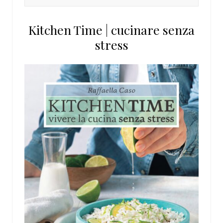
in
questo
Kitchen Time | cucinare senza
sito
stress
web