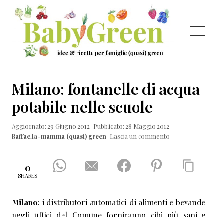
Menu
Passa
Passa
Passa
al
alla
al
contenuto
barra
piè
Menu
principale
laterale
di
primaria
pagina
Idee
e
Milano: fontanelle di acqua
ricette
potabile nelle scuole
per
Aggiornato: 29 Giugno 2012
Pubblicato: 28 Maggio 2012
famiglie
Raffaella-mamma (quasi) green
Lascia un commento
(quasi)
green
0
SHARES
Milano
: i distributori automatici di alimenti e bevande
negli uffici del Comune forniranno cibi più sani e