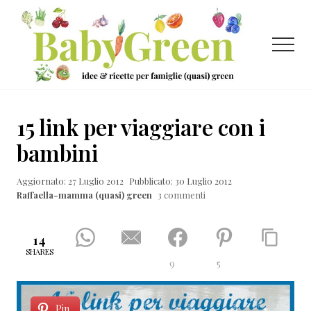
Menu
Passa
Passa
Passa
al
alla
al
contenuto
barra
piè
Menu
principale
laterale
di
primaria
pagina
Idee
e
15 link per viaggiare con i
ricette
bambini
per
Aggiornato: 27 Luglio 2012
Pubblicato: 30 Luglio 2012
famiglie
Raffaella-mamma (quasi) green
3 commenti
(quasi)
green
14
SHARES
9
5
Pin