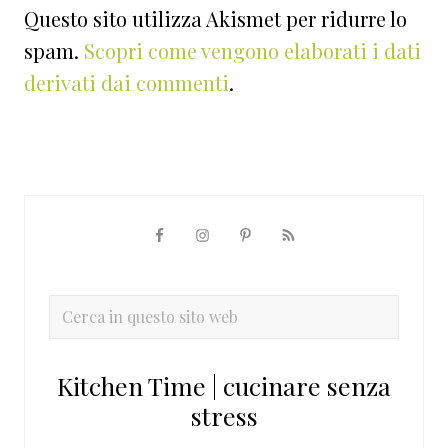
Questo sito utilizza Akismet per ridurre lo
spam.
Scopri come vengono elaborati i dati
derivati dai commenti
.
Barra
laterale
primaria
Cerca
in
questo
Kitchen Time | cucinare senza
sito
stress
web