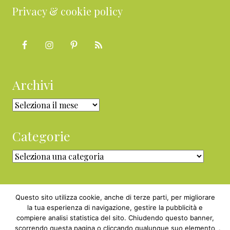
Privacy & cookie policy
Archivi
Archivi
Categorie
Categorie
Questo sito utilizza cookie, anche di terze parti, per migliorare
la tua esperienza di navigazione, gestire la pubblicità e
compiere analisi statistica del sito. Chiudendo questo banner,
Copyright © 2010 - 2026 BabyGreen™ ·
scorrendo questa pagina o cliccando qualunque suo elemento