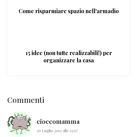
Come risparmiare spazio nell'armadio
15 idee (non tutte realizzabili!) per
organizzare la casa
Interazioni
Commenti
del
lettore
cioccomamma
30 Luglio 2012 alle 22:17