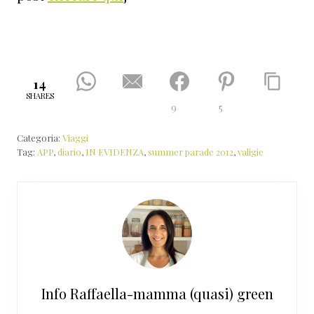
14
SHARES
9
5
Categoria:
Viaggi
Tag:
APP
,
diario
,
IN EVIDENZA
,
summer parade 2012
,
valigie
Info
Raffaella-mamma (quasi) green