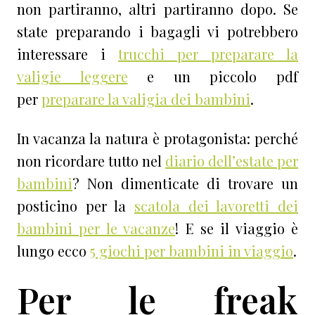
non partiranno, altri partiranno dopo.
Se
state preparando i bagagli vi potrebbero
interessare i
trucchi per preparare la
valigie leggere
e un piccolo pdf
per
preparare la valigia dei bambini
.
In vacanza la natura è protagonista: perché
non ricordare tutto nel
diario dell’estate per
bambini
? Non dimenticate di trovare un
posticino per la
scatola dei lavoretti dei
bambini per le vacanze
! E se il viaggio è
lungo ecco
5 giochi per bambini in viaggio
.
Per le freak