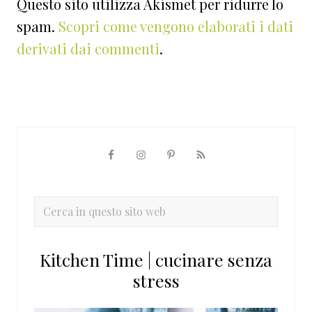
Questo sito utilizza Akismet per ridurre lo
spam.
Scopri come vengono elaborati i dati
derivati dai commenti
.
Barra
laterale
primaria
Cerca
in
questo
Kitchen Time | cucinare senza
sito
stress
web