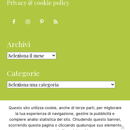
Privacy & cookie policy
Archivi
Archivi
Categorie
Categorie
Questo sito utilizza cookie, anche di terze parti, per migliorare
la tua esperienza di navigazione, gestire la pubblicità e
compiere analisi statistica del sito. Chiudendo questo banner,
Copyright © 2010 - 2026 BabyGreen™ ·
scorrendo questa pagina o cliccando qualunque suo elemento