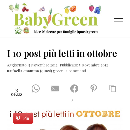
Menu
Passa
Passa
Passa
al
alla
al
contenuto
barra
piè
Menu
principale
laterale
di
primaria
pagina
Idee
e
I 10 post più letti in ottobre
ricette
Aggiornato: 5 Novembre 2012
Pubblicato: 5 Novembre 2012
per
Raffaella-mamma (quasi) green
2 commenti
famiglie
(quasi)
3
green
SHARES
3
Pin