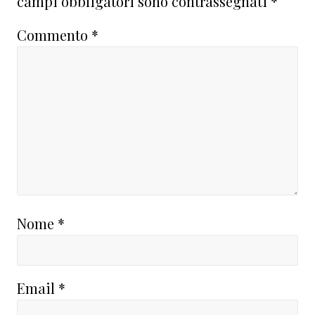
campi obbligatori sono contrassegnati
*
Commento
*
Nome
*
Email
*