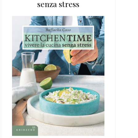
senza stress
web