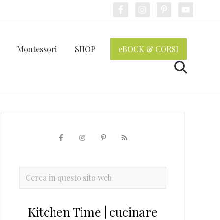
Bef
Hea
Montessori
SHOP
eBOOK & CORSI
Cerca
Barra
laterale
primaria
Cerca
in
questo
Kitchen Time | cucinare
sito