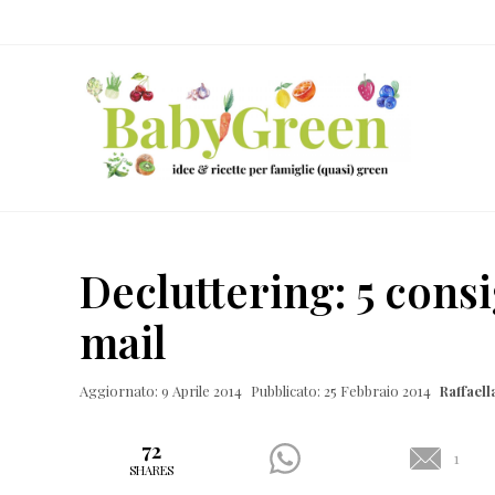
Skip
Passa
Passa
Passa
to
al
alla
al
right
contenuto
barra
piè
header
principale
laterale
di
navigation
primaria
pagina
Idee
e
Decluttering: 5 consi
ricette
mail
per
famiglie
Aggiornato: 9 Aprile 2014
Pubblicato: 25 Febbraio 2014
Raffael
(quasi)
green
72
1
SHARES