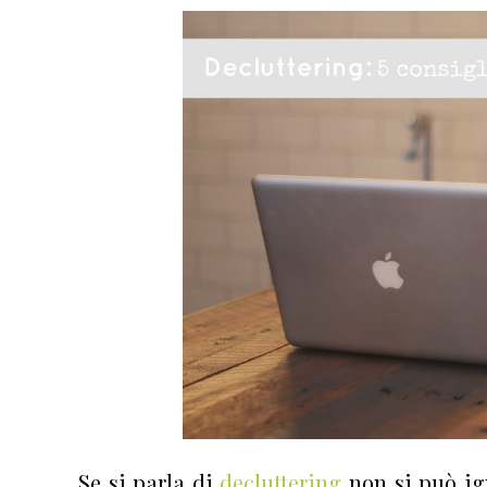
Se si parla di
decluttering
non si può ig