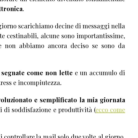
ttronica
.
 giorno scarichiamo decine di messaggi nella
e cestinabili, alcune sono importantissime,
tre non abbiamo ancora deciso se sono da
l
segnate come non lette
e un accumulo di
stress e incompiutezza.
voluzionato e semplificato la mia giornata
i di soddisfazione e produttività (
ecco come
i controllare la mail solo due volte al giorno.