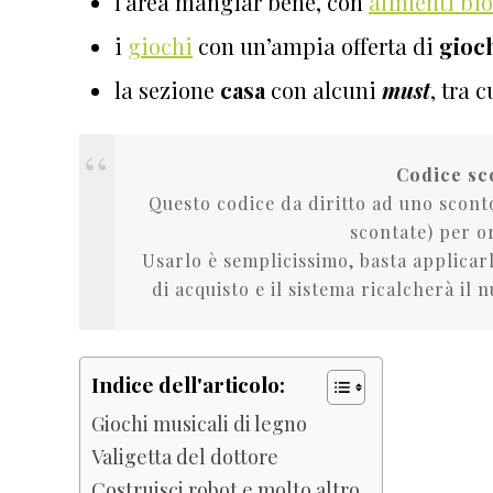
l’area mangiar bene, con
alimenti bio
i
giochi
con un’ampia offerta di
gioch
la sezione
casa
con alcuni
must
, tra c
Codice s
Questo codice da diritto ad uno sconto
scontate) per o
Usarlo è semplicissimo, basta applicarl
di acquisto e il sistema ricalcherà il 
Indice dell'articolo:
Giochi musicali di legno
Valigetta del dottore
Costruisci robot e molto altro