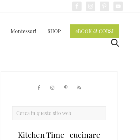
Bef
Hea
Montessori
SHOP
eBOOK & CORSI
Cerca
Barra
laterale
primaria
Cerca
in
questo
Kitchen Time | cucinare
sito