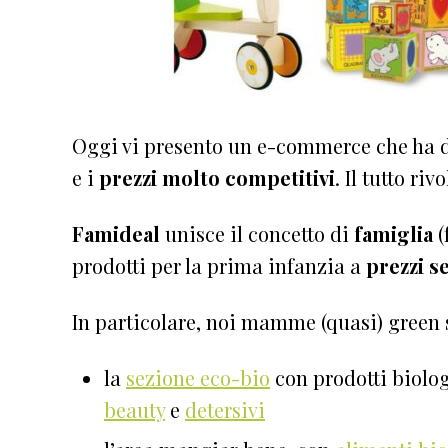
Oggi vi presento un e-commerce che ha d
e i
prezzi molto competitivi
. Il tutto riv
Famideal
unisce il concetto di
famiglia
(
prodotti per la prima infanzia a
prezzi s
In particolare, noi mamme (quasi) green
la
sezione eco-bio
con prodotti biologi
beauty
e
detersivi