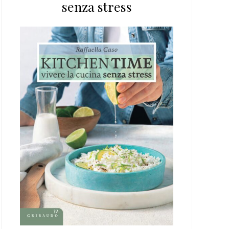
senza stress
web