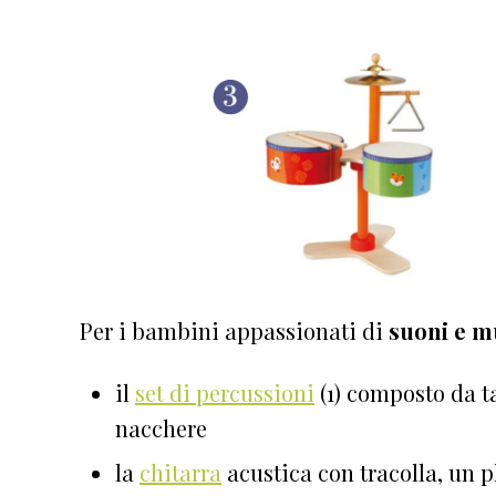
Per i bambini appassionati di
suoni e m
il
set di percussioni
(1) composto da t
nacchere
la
chitarra
acustica con tracolla, un pl