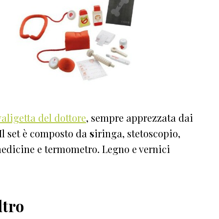
valigetta del dottore
, sempre apprezzata dai
Il set è composto da
s
iringa, stetoscopio,
medicine e termometro. Legno e vernici
ltro