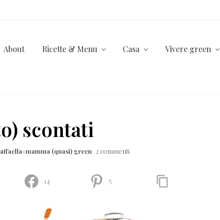
About
Ricette & Menu
Casa
Vivere green
o) scontati
affaella-mamma (quasi) green
2 commenti
14
5