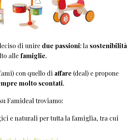
eciso di unire
due passioni
: la
sostenibilità
olto alle
famiglie
.
fami) con quello di
affare
(deal) e propone
empre molto scontati
.
 su Famideal troviamo:
ci e naturali per tutta la famiglia, tra cui