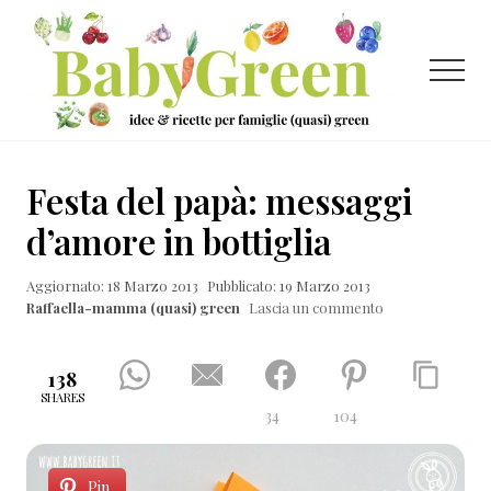
Menu
Passa
Passa
Passa
al
alla
al
contenuto
barra
piè
Menu
principale
laterale
di
primaria
pagina
Idee
e
Festa del papà: messaggi
ricette
d’amore in bottiglia
per
Aggiornato: 18 Marzo 2013
Pubblicato: 19 Marzo 2013
famiglie
Raffaella-mamma (quasi) green
Lascia un commento
(quasi)
green
138
SHARES
34
104
Pin