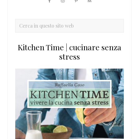
Barra
laterale
primaria
Cerca
in
questo
Kitchen Time | cucinare senza
sito
stress
web