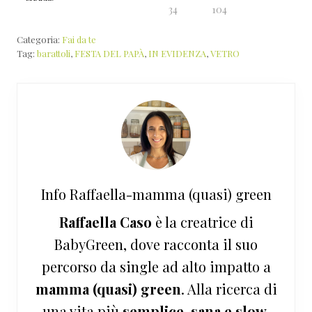
34
104
Categoria:
Fai da te
Tag:
barattoli
,
FESTA DEL PAPÀ
,
IN EVIDENZA
,
VETRO
Info
Raffaella-mamma (quasi) green
Raffaella Caso
è la creatrice di
BabyGreen, dove racconta il suo
percorso da single ad alto impatto a
mamma (quasi) green
. Alla ricerca di
una vita più
semplice, sana e slow
,