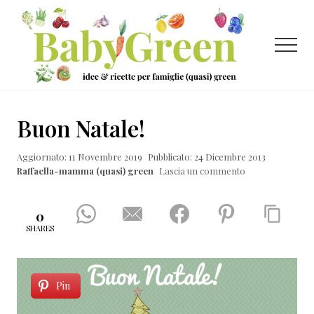
Menu
Passa
Passa
Passa
al
alla
al
contenuto
barra
piè
Menu
principale
laterale
di
primaria
pagina
Idee
e
Buon Natale!
ricette
Aggiornato: 11 Novembre 2019
Pubblicato: 24 Dicembre 2013
per
Raffaella-mamma (quasi) green
Lascia un commento
famiglie
(quasi)
0
green
SHARES
Pin