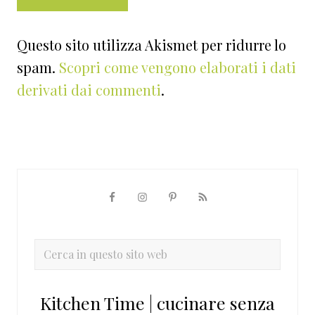
Questo sito utilizza Akismet per ridurre lo
spam.
Scopri come vengono elaborati i dati
derivati dai commenti
.
Barra
laterale
primaria
Cerca
in
questo
Kitchen Time | cucinare senza
sito