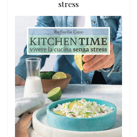
stress
web